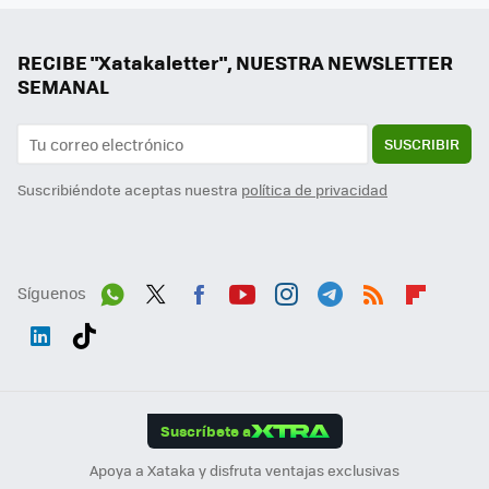
RECIBE "Xatakaletter", NUESTRA NEWSLETTER
SEMANAL
SUSCRIBIR
Suscribiéndote aceptas nuestra
política de privacidad
Síguenos
Wh
Twit
Fac
You
Inst
Tele
RSS
Flip
ats
ter
ebo
tub
agr
gra
boa
Link
Tikt
App
ok
e
am
m
rd
edI
ok
Suscríbete a
n
Apoya a Xataka y disfruta ventajas exclusivas