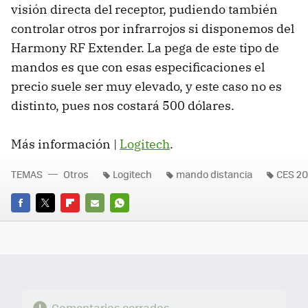
visión directa del receptor, pudiendo también
controlar otros por infrarrojos si disponemos del
Harmony RF Extender. La pega de este tipo de
mandos es que con esas especificaciones el
precio suele ser muy elevado, y este caso no es
distinto, pues nos costará 500 dólares.
Más información |
Logitech
.
TEMAS
Otros
Logitech
mando distancia
CES 2
FACEBOOK
TWITTER
FLIPBOARD
E-
WHATSAPP
MAIL
Comentarios cerrados