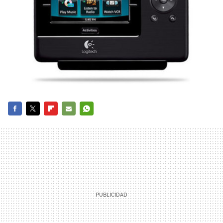
FACEBOOK
TWITTER
FLIPBOARD
E-
WHATSAPP
MAIL