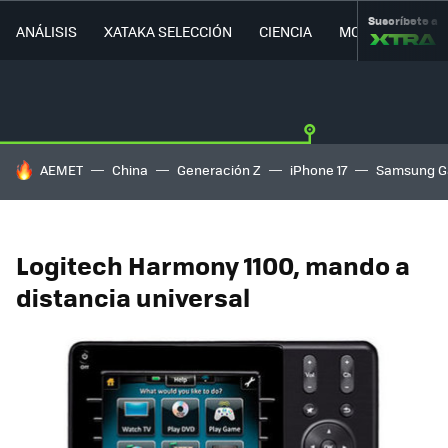
Suscríbete a
ANÁLISIS
XATAKA SELECCIÓN
CIENCIA
MOVILIDAD
HOY SE HABLA DE
AEMET
China
Generación Z
iPhone 17
Samsung G
Logitech Harmony 1100, mando a
distancia universal