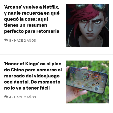
'Arcane' vuelve a Netflix,
y nadie recuerda en qué
quedó la cosa: aquí
tienes un resumen
perfecto para retomarla
COMENTARIOS
8
HACE 2 AÑOS
'Honor of Kings' es el plan
de China para comerse el
mercado del videojuego
occidental. De momento
no lo va a tener fácil
COMENTARIOS
4
HACE 2 AÑOS