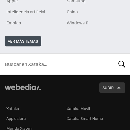
Apple
Samsung
Inteligencia artificial
China
Empleo
Windows 11
VER MÁS TEMAS
BUSCA
SUBIR
Xataka
Xataka Móvil
Applesfera
Xataka Smart Home
Mundo Xiaomi