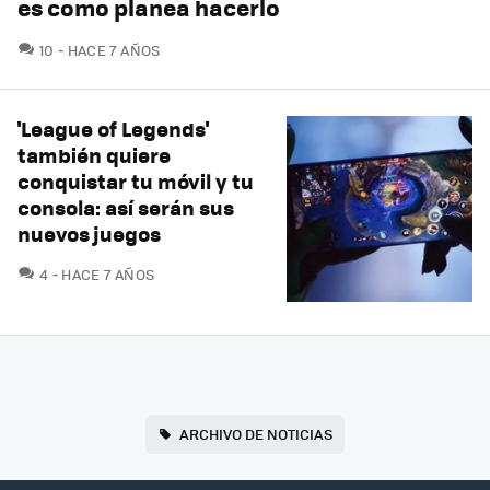
es como planea hacerlo
COMENTARIOS
10
HACE 7 AÑOS
'League of Legends'
también quiere
conquistar tu móvil y tu
consola: así serán sus
nuevos juegos
COMENTARIOS
4
HACE 7 AÑOS
ARCHIVO DE NOTICIAS