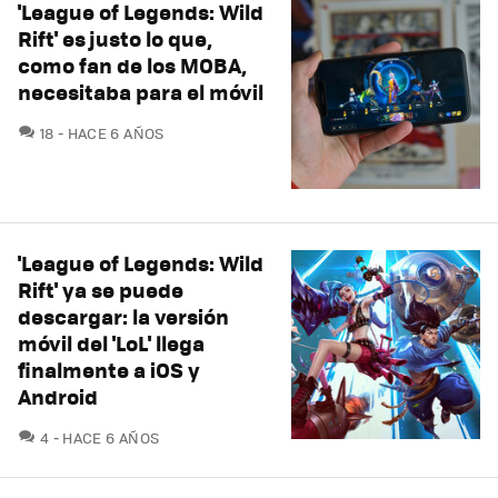
'League of Legends: Wild
Rift' es justo lo que,
como fan de los MOBA,
necesitaba para el móvil
COMENTARIOS
18
HACE 6 AÑOS
'League of Legends: Wild
Rift' ya se puede
descargar: la versión
móvil del 'LoL' llega
finalmente a iOS y
Android
COMENTARIOS
4
HACE 6 AÑOS