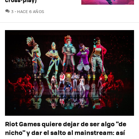
COMENTARIOS
3
HACE 6 AÑOS
Riot Games quiere dejar de ser algo "de
nicho" y dar el salto al mainstream: así