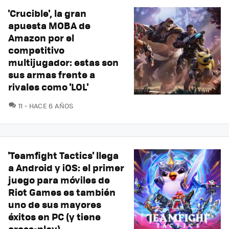
'Crucible', la gran
apuesta MOBA de
Amazon por el
competitivo
multijugador: estas son
sus armas frente a
rivales como 'LOL'
COMENTARIOS
11
HACE 6 AÑOS
'Teamfight Tactics' llega
a Android y iOS: el primer
juego para móviles de
Riot Games es también
uno de sus mayores
éxitos en PC (y tiene
cross-play)