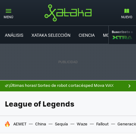
MENÚ
NUEVO
Suscríbete a
ANÁLISIS
XATAKA SELECCIÓN
CIENCIA
MOVILIDAD
🌿¡Últimas horas! Sorteo de robot cortacésped Mova ViAX
League of Legends
HOY SE HABLA DE
AEMET
China
Sequía
Waze
Fallout
Generaci