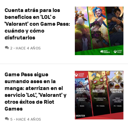
Cuenta atrás para los
beneficios en 'LOL' o
'Valorant' con Game Pass:
cuándo y cómo
disfrutarlos
COMENTARIOS
2
HACE 4 AÑOS
Game Pass sigue
sumando ases en la
manga: aterrizan en el
servicio 'LoL', 'Valorant' y
otros éxitos de Riot
Games
COMENTARIOS
5
HACE 4 AÑOS