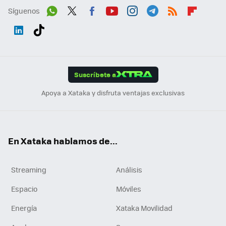
Síguenos
Wh
Twit
Fac
You
Inst
Tele
RSS
Flip
ats
ter
ebo
tub
agr
gra
boa
Link
Tikt
App
ok
e
am
m
rd
edI
ok
Suscríbete a
n
Apoya a Xataka y disfruta ventajas exclusivas
En Xataka hablamos de...
Streaming
Análisis
Espacio
Móviles
Energía
Xataka Movilidad