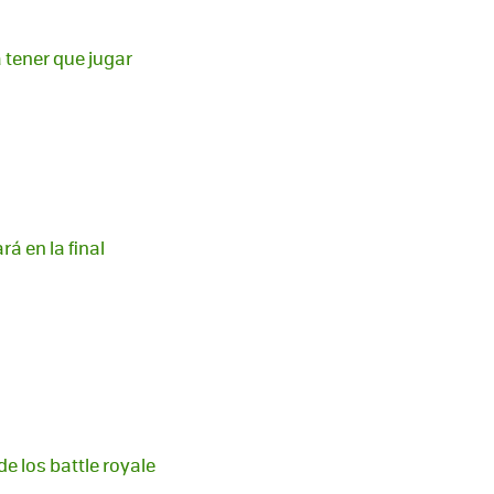
 tener que jugar
á en la final
e los battle royale