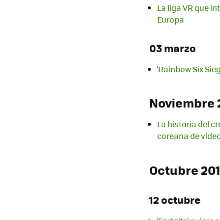
La liga VR que i
Europa
03 marzo
'Rainbow Six Sie
Noviembre 
La historia del c
coreana de vide
Octubre 201
12 octubre