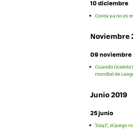
10 diciembre
Corea ya no es e
Noviembre 
09 noviembre
Cuando Ocelote f
mundial de Leag
Junio 2019
25 junio
'DayZ', el juego 