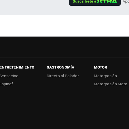
Suscríbete a
Apo
App
ok
e
ENTRETENIMIENTO
GASTRONOMÍA
MOTOR
Sensacine
Directo al Paladar
Motorpasión
Espinof
Motorpasión Moto