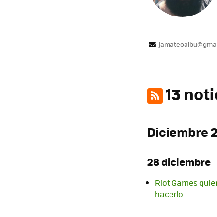
jamateoalbu@gmai
13 not
Diciembre 
28 diciembre
Riot Games quiere
hacerlo