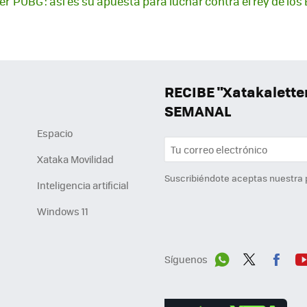
 ser 'PUBG': así es su apuesta para luchar contra el rey de los
RECIBE "Xatakalett
SEMANAL
Espacio
Xataka Movilidad
Suscribiéndote aceptas nuestra
Inteligencia artificial
Windows 11
Síguenos
Wh
Twit
Fac
Y
ats
ter
ebo
tu