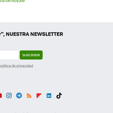
 Battle Royale
er", NUESTRA NEWSLETTER
SUSCRIBIR
política de privacidad
ou
Inst
Tele
RSS
Flip
Link
Tikt
b
agr
gra
boa
edI
ok