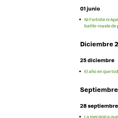
01 junio
Ni Fortnite ni A
battle-royale de
Diciembre 
25 diciembre
El año en que tod
Septiembre
28 septiembre
La mecánica que 