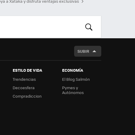
ya a Xataka y disfruta ventajas exclusivas
am
m
rd
n
BUSCAR
SUBIR
ESTILO DE VIDA
ECONOMÍA
Trendencias
El Blog Salmón
Decoesfera
Pymes y
Autónomos
Compradiccion