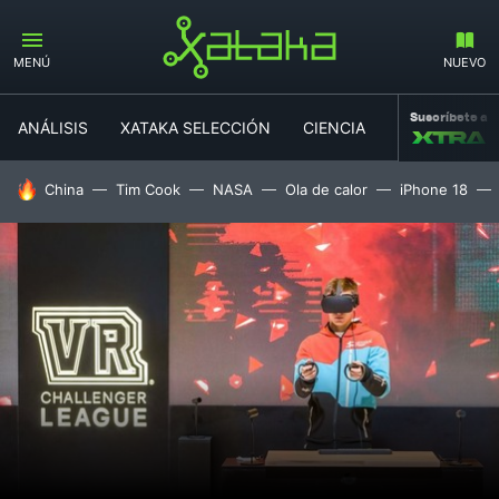
MENÚ
NUEVO
Suscríbete a
ANÁLISIS
XATAKA SELECCIÓN
CIENCIA
MOVILIDAD
HOY SE HABLA DE
China
Tim Cook
NASA
Ola de calor
iPhone 18