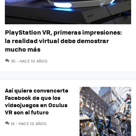
PlayStation VR, primeras impresiones:
la realidad virtual debe demostrar
mucho más
COMENTARIOS
35
HACE 10 AÑOS
Así quiere convencerte
Facebook de que los
videojuegos en Oculus
VR son el futuro
COMENTARIOS
14
HACE 10 AÑOS