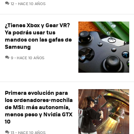
COMENTARIOS
12
HACE 10 AÑOS
¿Tienes Xbox y Gear VR?
Ya podrás usar tus
mandos con las gafas de
Samsung
COMENTARIOS
9
HACE 10 AÑOS
Primera evolución para
los ordenadores-mochila
de MSI: más autonomía,
menos peso y Nvidia GTX
10
COMENTARIOS
13
HACE 10 AÑOS