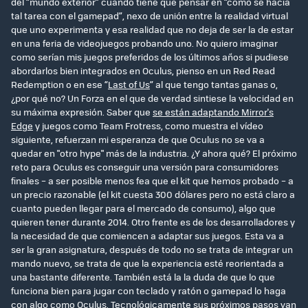
del “mundo exterior” cuando tiene que pensar en “cómo se hacía
tal tarea con el gamepad”, nexo de unión entre la realidad virtual
que uno experimenta y esa realidad que no deja de ser la de estar
en una feria de videojuegos probando uno. No quiero imaginar
como serían mis juegos preferidos de los últimos años si pudiese
abordarlos bien integrados en Oculus, pienso en un Red Read
Redemption o en ese “
Last of Us
” al que tengo tantas ganas o,
¿por qué no? Un Forza en el que de verdad sintiese la velocidad en
su máxima expresión. Saber que
se están adaptando Mirror's
Edge
y juegos como Team Frotress, como muestra el vídeo
siguiente, refuerzan mi esperanza de que Oculus no se va a
quedar en "otro hype" más de la industria. ¿Y ahora qué? El próximo
reto para Oculus es conseguir una versión para consumidores
finales – a ser posible menos fea que el kit que hemos probado – a
un precio razonable (el kit cuesta 300 dólares pero no está claro a
cuanto pueden llegar para el mercado de consumo), algo que
quieren tener durante 2014. Otro frente es de los desarrolladores y
la necesidad de que comiencen a adaptar sus juegos. Esta va a
ser la gran asignatura, después de todo no se trata de integrar un
mando nuevo, se trata de que la experiencia esté reorientada a
una bastante diferente. También está la la duda de que lo que
funciona bien para jugar con teclado y ratón o gamepad lo haga
con algo como Oculus. Tecnológicamente sus
próximos pasos
van