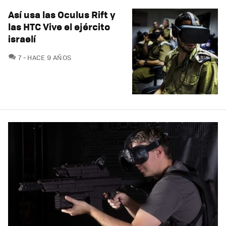
Así usa las Oculus Rift y
las HTC Vive el ejército
israelí
COMENTARIOS
7
HACE 9 AÑOS