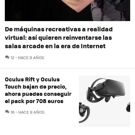
De máquinas recreativas a realidad
virtual: así quieren reinventarse las
salas arcade en la era de Internet
COMENTARIOS
12
HACE 9 AÑOS
Oculus Rift y Oculus
Touch bajan de precio,
ahora puedes conseguir
el pack por 708 euros
COMENTARIOS
16
HACE 9 AÑOS