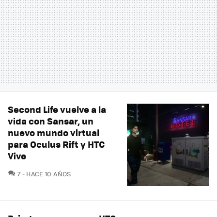
Second Life vuelve a la
vida con Sansar, un
nuevo mundo virtual
para Oculus Rift y HTC
Vive
COMENTARIOS
7
HACE 10 AÑOS