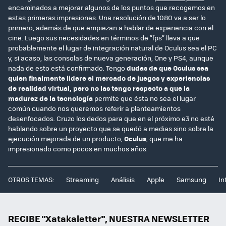
encaminados a mejorar algunos de los puntos que recogemos en
estas primeras impresiones. Una resolución de 1080 va a ser lo
primero, además de que empiezan a hablar de experiencia con el
cine. Luego sus necesidades en términos de “fps” lleva a que
probablemente el lugar de integración natural de Oculus sea el PC
y, si acaso, las consolas de nueva generación, One y PS4, aunque
nada de esto está confirmado. Tengo
dudas de que Oculus sea
quien finalmente lidere el mercado de juegos y experiencias
de realidad virtual, pero no las tengo respecto a que la
madurez de la tecnología
permite que ésta no sea el lugar
común cuando nos queremos referir a planteamientos
desenfocados. Cruzo los dedos para que en el próximo e3 no esté
hablando sobre un proyecto que se quedó a medias sino sobre la
ejecución mejorada de un producto,
Oculus
, que me ha
impresionado como pocos en muchos años.
OTROS TEMAS:
Streaming
Análisis
Apple
Samsung
In
RECIBE "Xatakaletter", NUESTRA NEWSLETTER