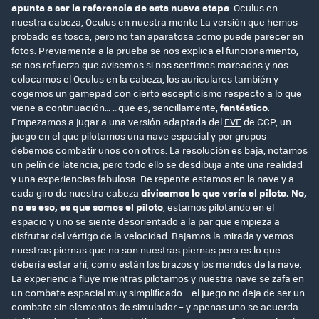
apunta a ser la referencia de esta nueva etapa
. Oculus en
nuestra cabeza, Oculus en nuestra mente La versión que hemos
probado es tosca, pero no tan aparatosa como puede parecer en
fotos. Previamente a la prueba se nos explica el funcionamiento,
se nos refuerza que avisemos si nos sentimos mareados y nos
colocamos el Oculus en la cabeza, los auriculares también y
cogemos un gamepad con cierto escepticismo respecto a lo que
viene a continuación… …que es, sencillamente,
fantástico
.
Empezamos a jugar a una versión adaptada del
EVE
de CCP, un
juego en el que pilotamos una nave espacial y por grupos
debemos combatir unos con otros. La resolución es baja, notamos
un pelín de latencia, pero todo ello se desdibuja ante una realidad
y una experiencias fabulosa. De repente estamos en la nave y a
cada giro de nuestra cabeza
divisamos lo que vería el piloto. No,
no es eso, es que somos el piloto
, estamos pilotando en el
espacio y uno se siente desorientado a la par que empieza a
disfrutar del vértigo de la velocidad. Bajamos la mirada y vemos
nuestras piernas que no son nuestras piernas pero es lo que
debería estar ahí, como están los brazos y los mandos de la nave.
La experiencia fluye mientras pilotamos y nuestra nave se zafa en
un combate espacial muy simplificado – el juego no deja de ser un
combate sin elementos de simulador – y apenas uno se acuerda