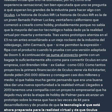
experiencia sensacional, tan bien ejecutada que uno se pregunta
a qué esperan los grandes de la industria para hacer algo con
Oculus
. La historia de Oculus Rift La historia de Oculus Rift es la de
un joven llamado Palmer Luckey, veintañero californiano que
comenzó a crearlo como hobby, probablemente porque no sabía
que la mayoría del sector tecnológico había dado ya la realidad
virtual por muerta y enterrada. Tras varios prototipos aterriza en el
E3 no sin antes enseñárselo a un viejo rockero de la industria del
videojuego, John Carmack, que – si me permiten la expresión –
flipa con el producto cuando lo prueba con una versión adaptada
de Doom 3. A continuación
se suma al proyecto
gente con un
bagaje lo suficientemente alto como para convertir Oculus en una
empresa, con Brendan Iribe – ex Gaikai - como CEO. Como tantos
proyectos la primera financiación de Oculus viene vía Kickstarter,
donde piden 250.000 dólares y consiguen casi dos millones y
medio: sí que había mucha gente pensando que era una buena
idea dar una nueva oportunidad a la realidad virtual. Llegados a
2013 tenemos una compañía con un proyecto empresarial que ha
dejado muy atrás la etapa de hobby de Palmer para alcanzar un
prototipo sobre la mesa que hace las veces de kit para
desarrolladores y de prueba de que
la tecnología sí que está
ahora preparada para la realidad virtual y de que Oculus