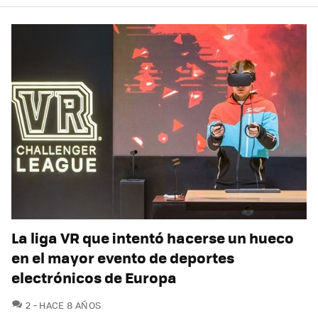
La liga VR que intentó hacerse un hueco
en el mayor evento de deportes
electrónicos de Europa
COMENTARIOS
2
HACE 8 AÑOS