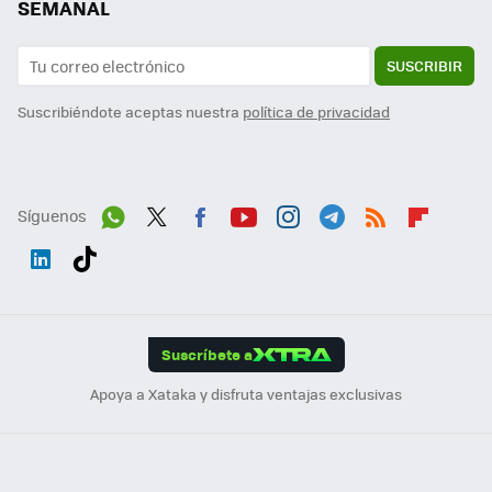
SEMANAL
SUSCRIBIR
Suscribiéndote aceptas nuestra
política de privacidad
Síguenos
Wh
Twit
Fac
You
Inst
Tele
RSS
Flip
ats
ter
ebo
tub
agr
gra
boa
Link
Tikt
App
ok
e
am
m
rd
edI
ok
Suscríbete a
n
Apoya a Xataka y disfruta ventajas exclusivas