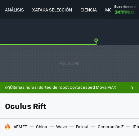
Suscríbete a
ANÁLISIS
XATAKA SELECCIÓN
CIENCIA
MOVILIDAD
🌿¡Últimas horas! Sorteo de robot cortacésped Mova ViAX
Oculus Rift
HOY SE HABLA DE
AEMET
China
Waze
Fallout
Generación Z
iPh