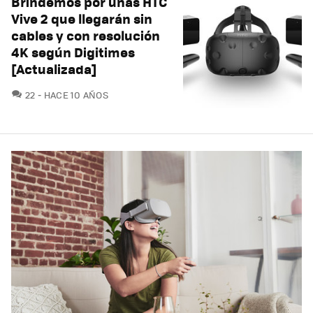
Brindemos por unas HTC
Vive 2 que llegarán sin
cables y con resolución
4K según Digitimes
[Actualizada]
COMENTARIOS
22
HACE 10 AÑOS