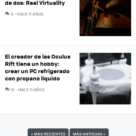
de dos: Real Virtuality
COMENTARIOS
5
HACE 11 AÑOS
El creador de las Oculus
Rift tiene un hobby:
crear un PC refrigerado
con propano líquido
COMENTARIOS
12
HACE 11 AÑOS
«
MÁS RECIENTES
MÁS ANTIGUAS
»