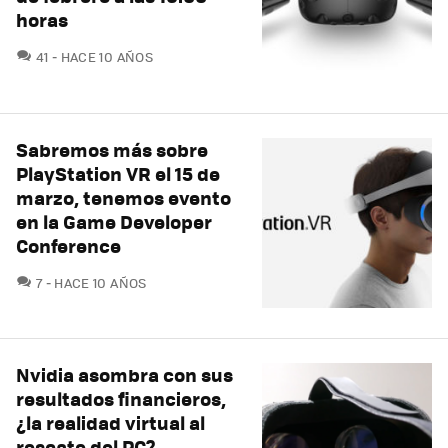
horas
COMENTARIOS
41
HACE 10 AÑOS
Sabremos más sobre
PlayStation VR el 15 de
marzo, tenemos evento
en la Game Developer
Conference
COMENTARIOS
7
HACE 10 AÑOS
Nvidia asombra con sus
resultados financieros,
¿la realidad virtual al
rescate del PC?