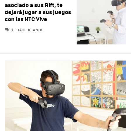
asociado a sus Rift, te
dejará jugar a sus juegos
con las HTC Vive
COMENTARIOS
8
HACE 10 AÑOS