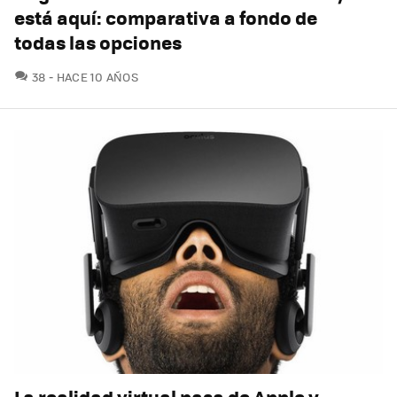
está aquí: comparativa a fondo de
todas las opciones
COMENTARIOS
38
HACE 10 AÑOS
La realidad virtual pasa de Apple y