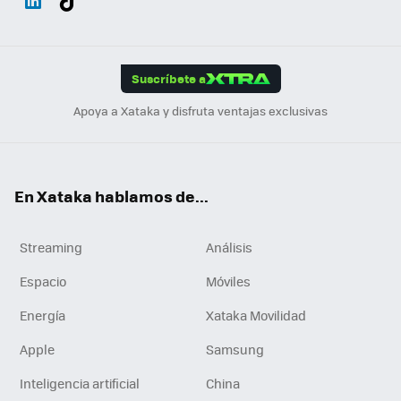
ats
ter
ebo
tub
agr
gra
boa
Link
Tikt
App
ok
e
am
m
rd
edI
ok
Suscríbete a
n
Apoya a Xataka y disfruta ventajas exclusivas
En Xataka hablamos de...
Streaming
Análisis
Espacio
Móviles
Energía
Xataka Movilidad
Apple
Samsung
Inteligencia artificial
China