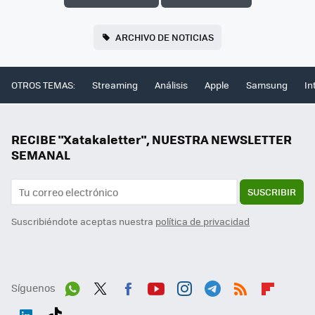
ARCHIVO DE NOTICIAS
OTROS TEMAS:
Streaming
Análisis
Apple
Samsung
In
RECIBE "Xatakaletter", NUESTRA NEWSLETTER
SEMANAL
SUSCRIBIR
Suscribiéndote aceptas nuestra
política de privacidad
Síguenos
Wh
Twit
Fac
You
Inst
Tele
RSS
Flip