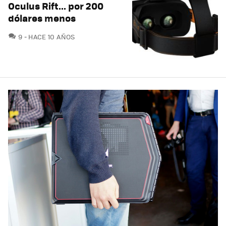
Oculus Rift... por 200
dólares menos
COMENTARIOS
9
HACE 10 AÑOS