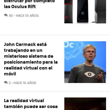
disfrutar por completo
las Oculus Rift
COMENTARIOS
30
HACE 10 AÑOS
John Carmack está
trabajando en un
misterioso sistema de
posicionamiento para la
realidad virtual con el
móvil
COMENTARIOS
2
HACE 10 AÑOS
La realidad virtual
también puede ser cosa