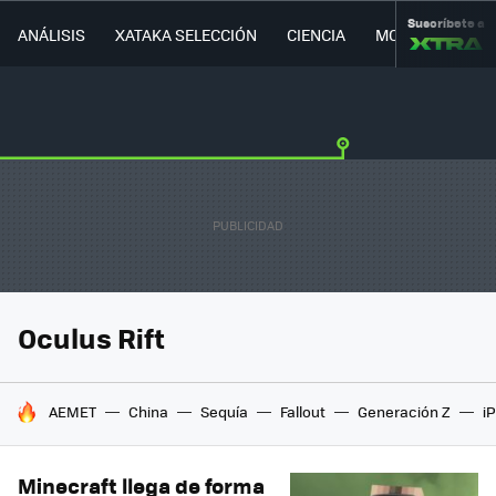
Suscríbete a
ANÁLISIS
XATAKA SELECCIÓN
CIENCIA
MOVILIDAD
Oculus Rift
HOY SE HABLA DE
AEMET
China
Sequía
Fallout
Generación Z
i
Minecraft llega de forma