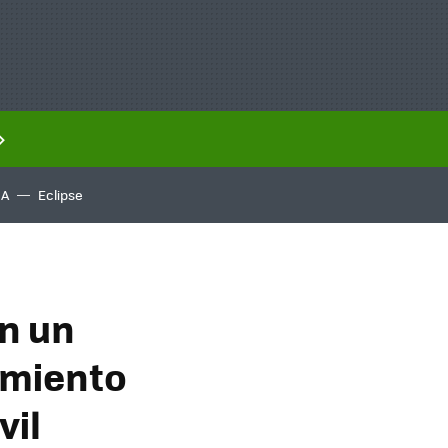
IA
Eclipse
n un
amiento
vil