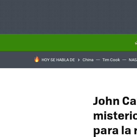
HOY SE HABLA DE
China
Tim Cook
NAS
John Ca
misteri
para la 