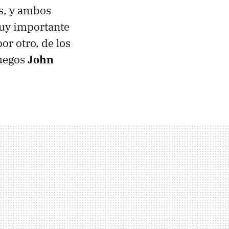
es, y ambos
 muy importante
por otro, de los
juegos
John