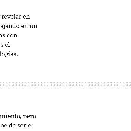
 revelar en
bajando en un
os con
s el
logías.
amiento, pero
e de serie: