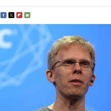
FACEBOOK
TWITTER
FLIPBOARD
E-
MAIL