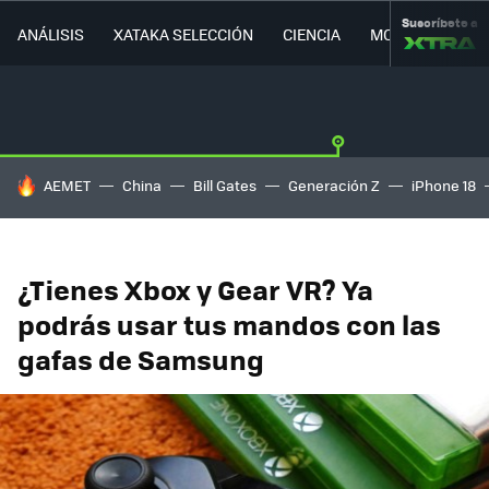
Suscríbete a
ANÁLISIS
XATAKA SELECCIÓN
CIENCIA
MOVILIDAD
HOY SE HABLA DE
AEMET
China
Bill Gates
Generación Z
iPhone 18
¿Tienes Xbox y Gear VR? Ya
podrás usar tus mandos con las
gafas de Samsung