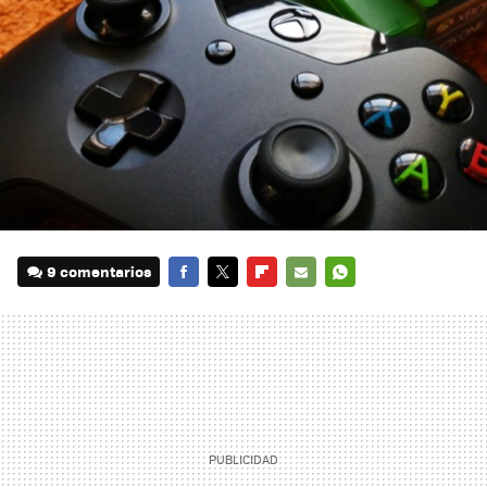
9 comentarios
FACEBOOK
TWITTER
FLIPBOARD
E-
WHATSAPP
MAIL