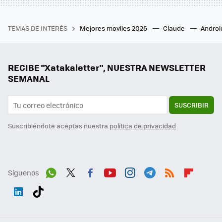
TEMAS DE INTERÉS
Mejores moviles 2026
Claude
Androi
RECIBE "Xatakaletter", NUESTRA NEWSLETTER
SEMANAL
SUSCRIBIR
Suscribiéndote aceptas nuestra
política de privacidad
Síguenos
Wh
Twit
Fac
You
Inst
Tele
RSS
Flip
ats
ter
ebo
tub
agr
gra
boa
Link
Tikt
App
ok
e
am
m
rd
edI
ok