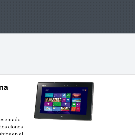
una
resentado
dos clones
bios en el