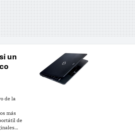
si un
ico
o de la
ros más
ortátil de
nales...