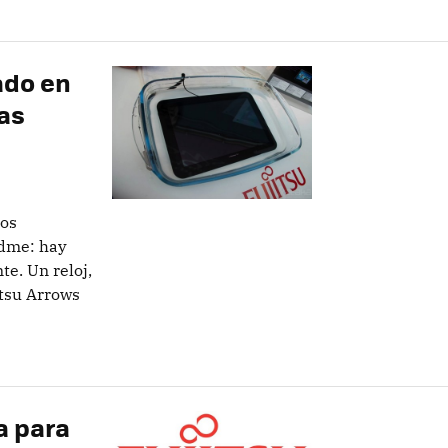
ado en
as
los
edme: hay
te. Un reloj,
itsu Arrows
a para