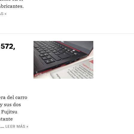
abricantes.
S »
H572,
ra del carro
y sus dos
 Fujitsu
stante
..
LEER MÁS »