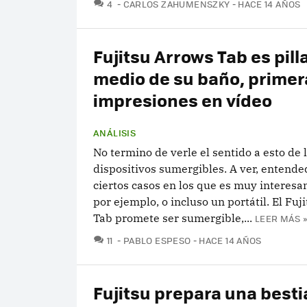
COMENTARIOS
4
CARLOS ZAHUMENSZKY
HACE 14 AÑOS
Fujitsu Arrows Tab es pill
medio de su baño, primer
impresiones en vídeo
ANÁLISIS
No termino de verle el sentido a esto de 
dispositivos sumergibles. A ver, entend
ciertos casos en los que es muy interesan
por ejemplo, o incluso un portátil. El Fuj
Tab promete ser sumergible,...
LEER MÁS »
COMENTARIOS
11
PABLO ESPESO
HACE 14 AÑOS
Fujitsu prepara una besti