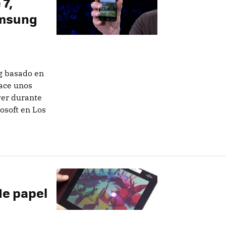
7,
amsung
g basado en
hace unos
ayer durante
osoft en Los
de papel