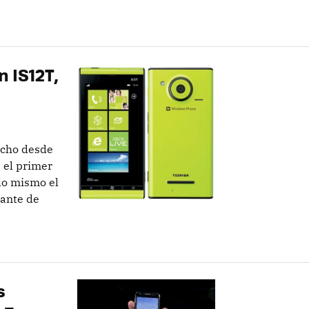
n IS12T,
echo desde
 el primer
lo mismo el
tante de
s