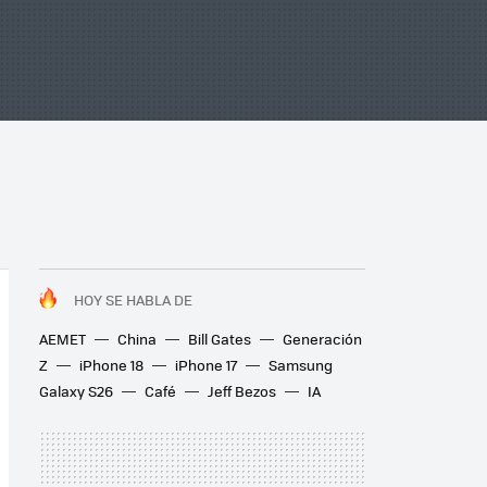
HOY SE HABLA DE
AEMET
China
Bill Gates
Generación
Z
iPhone 18
iPhone 17
Samsung
Galaxy S26
Café
Jeff Bezos
IA