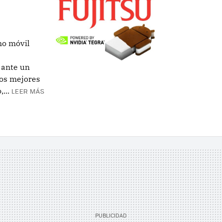
no móvil
 ante un
los mejores
...
LEER MÁS