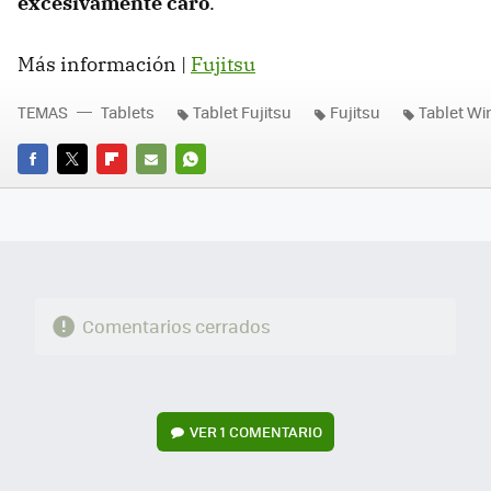
excesivamente caro
.
Más información |
Fujitsu
TEMAS
Tablets
Tablet Fujitsu
Fujitsu
Tablet W
FACEBOOK
TWITTER
FLIPBOARD
E-
WHATSAPP
MAIL
Comentarios cerrados
VER
1 COMENTARIO