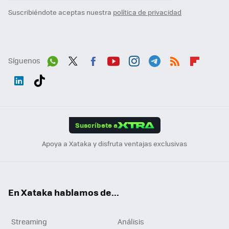
Suscribiéndote aceptas nuestra
política de privacidad
Síguenos
Wh
Twit
Fac
You
Inst
Tele
RSS
Flip
ats
ter
ebo
tub
agr
gra
boa
Link
Tikt
App
ok
e
am
m
rd
edI
ok
Suscríbete a
n
Apoya a Xataka y disfruta ventajas exclusivas
En Xataka hablamos de...
Streaming
Análisis