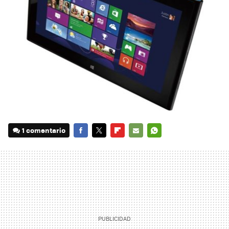
1 comentario
FACEBOOK
TWITTER
FLIPBOARD
E-
WHATSAPP
MAIL