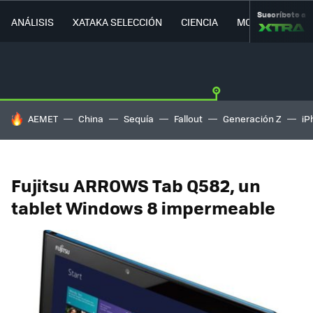
Suscríbete a
ANÁLISIS
XATAKA SELECCIÓN
CIENCIA
MOVILIDAD
HOY SE HABLA DE
AEMET
China
Sequía
Fallout
Generación Z
iP
Fujitsu ARROWS Tab Q582, un
tablet Windows 8 impermeable