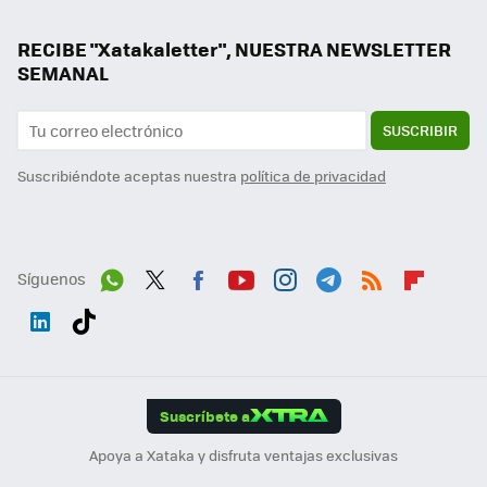
RECIBE "Xatakaletter", NUESTRA NEWSLETTER
SEMANAL
SUSCRIBIR
Suscribiéndote aceptas nuestra
política de privacidad
Síguenos
Wh
Twit
Fac
You
Inst
Tele
RSS
Flip
ats
ter
ebo
tub
agr
gra
boa
Link
Tikt
App
ok
e
am
m
rd
edI
ok
Suscríbete a
n
Apoya a Xataka y disfruta ventajas exclusivas