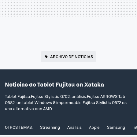
ARCHIVO DE NOTICIAS
Noticias de Tablet Fujitsu en Xataka
Tablet Fujitsu:Fujitsu Stylistic Q702, análisis.Fujitsu ARROWS Tab
Q582, un tablet Windows 8 impermeable.Fujitsu Stylistic Q572 es
una alternativa con AMD..
OTROS TEMAS:
Streaming
Análisis
Apple
Samsung
In