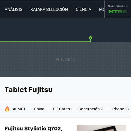
Suscríbete a
ANÁLISIS
XATAKA SELECCIÓN
CIENCIA
MOVILIDAD
Tablet Fujitsu
HOY SE HABLA DE
AEMET
China
Bill Gates
Generación Z
iPhone 18
Fujitsu Stylistic Q702,