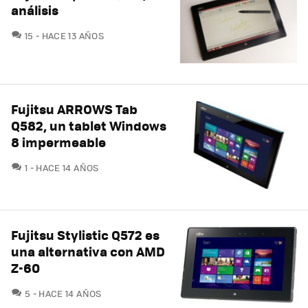
análisis
COMENTARIOS
15
HACE 13 AÑOS
Fujitsu ARROWS Tab
Q582, un tablet Windows
8 impermeable
COMENTARIOS
1
HACE 14 AÑOS
Fujitsu Stylistic Q572 es
una alternativa con AMD
Z-60
COMENTARIOS
5
HACE 14 AÑOS