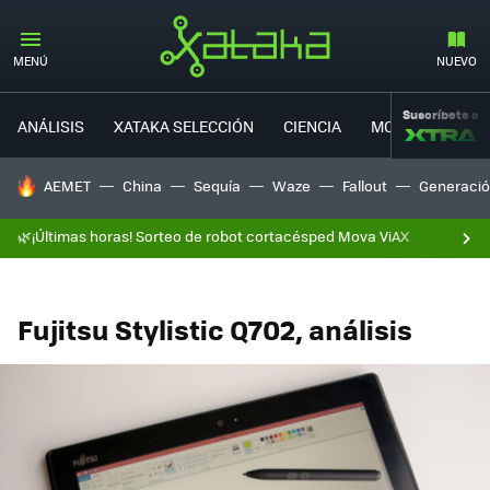
MENÚ
NUEVO
Suscríbete a
ANÁLISIS
XATAKA SELECCIÓN
CIENCIA
MOVILIDAD
HOY SE HABLA DE
AEMET
China
Sequía
Waze
Fallout
Generació
🌿¡Últimas horas! Sorteo de robot cortacésped Mova ViAX
Fujitsu Stylistic Q702, análisis