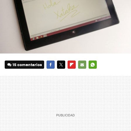
15 comentarios
FACEBOOK
TWITTER
FLIPBOARD
E-
WHATSAPP
MAIL