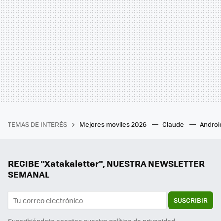
TEMAS DE INTERÉS
Mejores moviles 2026
Claude
Androi
RECIBE "Xatakaletter", NUESTRA NEWSLETTER
SEMANAL
SUSCRIBIR
Suscribiéndote aceptas nuestra
política de privacidad