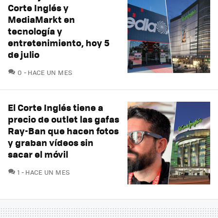
Corte Inglés y
MediaMarkt en
tecnología y
entretenimiento, hoy 5
de julio
COMENTARIOS
0
HACE UN MES
El Corte Inglés tiene a
precio de outlet las gafas
Ray-Ban que hacen fotos
y graban vídeos sin
sacar el móvil
COMENTARIOS
1
HACE UN MES