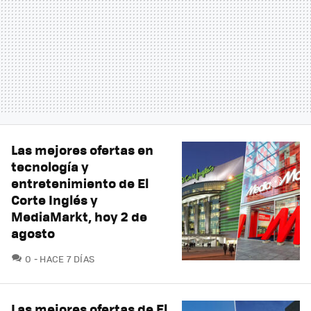
Las mejores ofertas en
tecnología y
entretenimiento de El
Corte Inglés y
MediaMarkt, hoy 2 de
agosto
COMENTARIOS
0
HACE 7 DÍAS
Las mejores ofertas de El