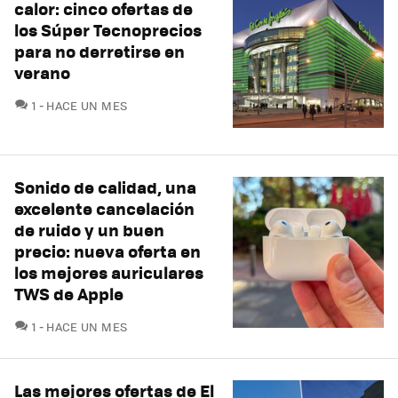
calor: cinco ofertas de
los Súper Tecnoprecios
para no derretirse en
verano
COMENTARIOS
1
HACE UN MES
Sonido de calidad, una
excelente cancelación
de ruido y un buen
precio: nueva oferta en
los mejores auriculares
TWS de Apple
COMENTARIOS
1
HACE UN MES
Las mejores ofertas de El