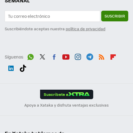
SEMANAL
SUSCRIBIR
Suscribiéndote aceptas nuestra
política de privacidad
Síguenos
Wh
Twit
Fac
You
Inst
Tele
RSS
Flip
ats
ter
ebo
tub
agr
gra
boa
Link
Tikt
App
ok
e
am
m
rd
edI
ok
Suscríbete a
n
Apoya a Xataka y disfruta ventajas exclusivas