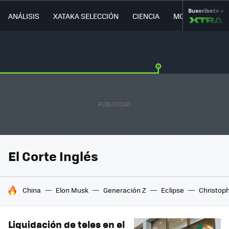
Suscríbete a
ANÁLISIS
XATAKA SELECCIÓN
CIENCIA
MOVILIDAD
El Corte Inglés
HOY SE HABLA DE
China
Elon Musk
Generación Z
Eclipse
Christop
Liquidación de teles en el