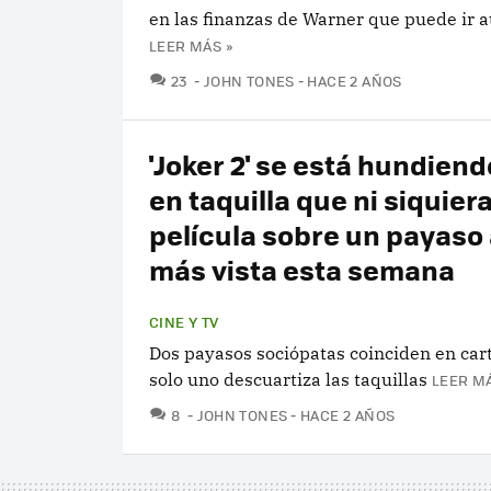
en las finanzas de Warner que puede ir 
LEER MÁS »
COMENTARIOS
23
JOHN TONES
HACE 2 AÑOS
'Joker 2' se está hundiend
en taquilla que ni siquiera
película sobre un payaso
más vista esta semana
CINE Y TV
Dos payasos sociópatas coinciden en cart
solo uno descuartiza las taquillas
LEER MÁ
COMENTARIOS
8
JOHN TONES
HACE 2 AÑOS