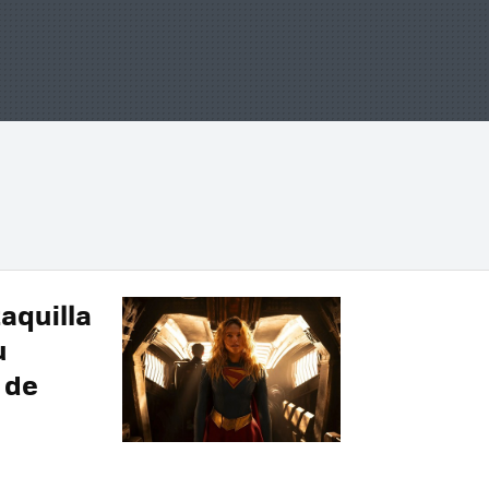
taquilla
u
 de