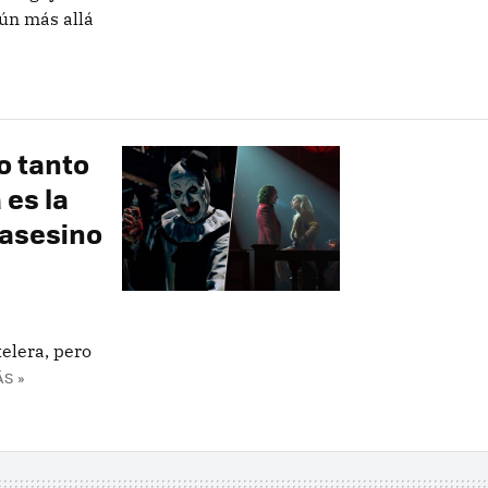
aún más allá
o tanto
 es la
 asesino
elera, pero
S »