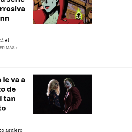
rrosiva
unn
á el
ER MÁS »
 le va a
zo de
i tan
to
co agujero