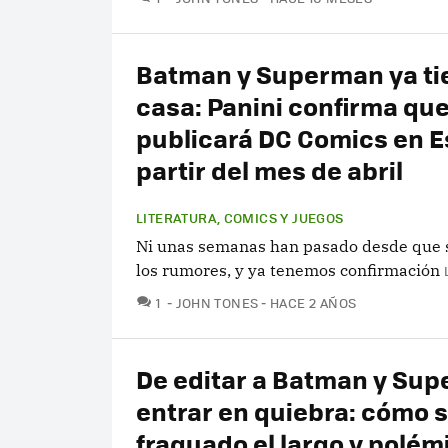
Batman y Superman ya ti
casa: Panini confirma qu
publicará DC Comics en 
partir del mes de abril
LITERATURA, COMICS Y JUEGOS
Ni unas semanas han pasado desde que 
los rumores, y ya tenemos confirmación
COMENTARIOS
1
JOHN TONES
HACE 2 AÑOS
De editar a Batman y Su
entrar en quiebra: cómo 
fraguado el largo y polémi