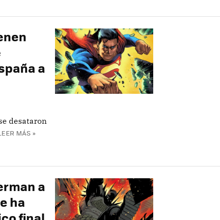
enen
e
España a
se desataron
LEER MÁS »
perman a
se ha
co final