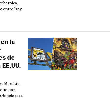
erheroica,
: entre 'Toy
 en la
y
es de
 EE.UU.
David Rubín,
 que han
eriencia
LEER