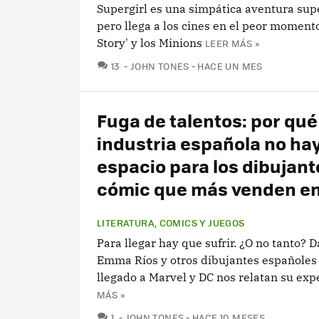
Supergirl es una simpática aventura sup
pero llega a los cines en el peor momento
Story' y los Minions
LEER MÁS »
COMENTARIOS
13
JOHN TONES
HACE UN MES
Fuga de talentos: por qué
industria española no ha
espacio para los dibujant
cómic que más venden en
LITERATURA, COMICS Y JUEGOS
Para llegar hay que sufrir. ¿O no tanto? 
Emma Ríos y otros dibujantes españoles
llegado a Marvel y DC nos relatan su exp
MÁS »
COMENTARIOS
1
JOHN TONES
HACE 10 MESES