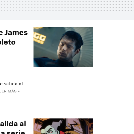
de James
leto
 salida al
EER MÁS »
alida al
a serie