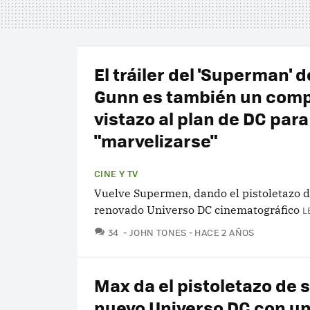
El tráiler del 'Superman' 
Gunn es también un comp
vistazo al plan de DC para
"marvelizarse"
CINE Y TV
Vuelve Supermen, dando el pistoletazo de
renovado Universo DC cinematográfico
L
COMENTARIOS
34
JOHN TONES
HACE 2 AÑOS
Max da el pistoletazo de s
nuevo Universo DC con un