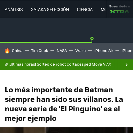
Suscríbete a
ANÁLISIS
XATAKA SELECCIÓN
CIENCIA
MOVILIDAD
HOY SE HABLA DE
China
Tim Cook
NASA
Waze
iPhone Air
iPhone
🌿¡Últimas horas! Sorteo de robot cortacésped Mova ViAX
Lo más importante de Batman
siempre han sido sus villanos. La
nueva serie de 'El Pinguino' es el
mejor ejemplo