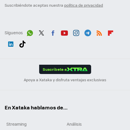
Suscribiéndote aceptas nuestra
política de privacidad
Síguenos
Wh
Twit
Fac
You
Inst
Tele
RSS
Flip
ats
ter
ebo
tub
agr
gra
boa
Link
Tikt
App
ok
e
am
m
rd
edI
ok
Suscríbete a
n
Apoya a Xataka y disfruta ventajas exclusivas
En Xataka hablamos de...
Streaming
Análisis