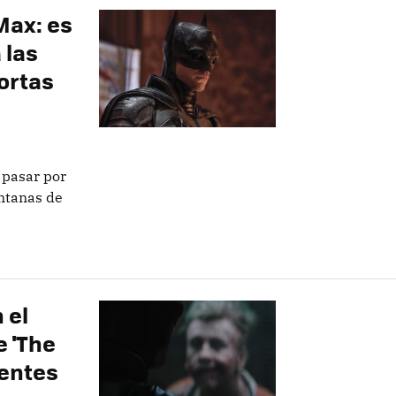
Max: es
 las
ortas
 pasar por
entanas de
 el
e 'The
ientes