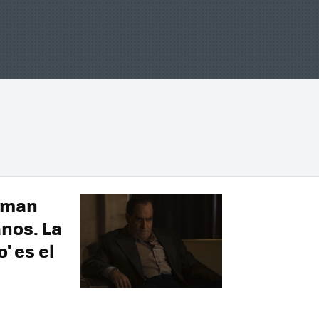
tman
anos. La
' es el