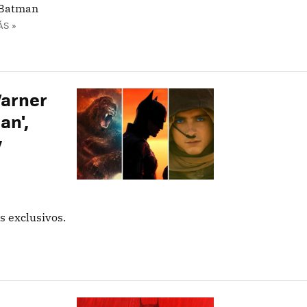
 Batman
ÁS »
Warner
an',
y
s exclusivos.