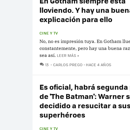
En Gotham siempre está
lloviendo. Y hay una buen
explicación para ello
CINE Y TV
No, no es impresión tuya. En Gotham llu
constantemente, pero hay una buena ra
sea así.
LEER MÁS »
COMENTARIOS
13
CARLOS PREGO
HACE 4 AÑOS
Es oficial, habrá segunda 
de 'The Batman': Warner 
decidido a resucitar a su
superhéroes
CINE Y TV