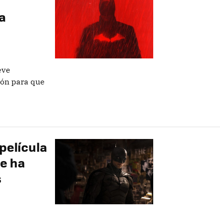
a
eve
zón para que
película
se ha
s