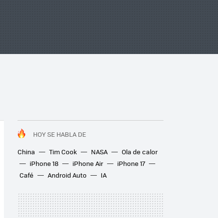
HOY SE HABLA DE
China
Tim Cook
NASA
Ola de calor
iPhone 18
iPhone Air
iPhone 17
Café
Android Auto
IA