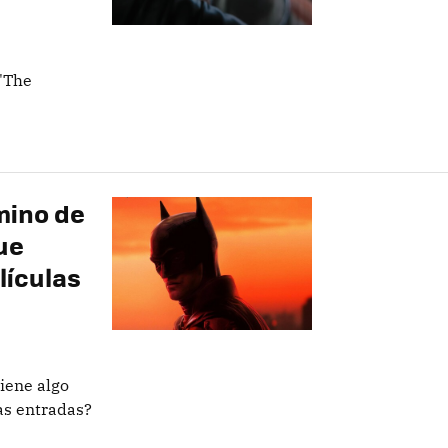
'The
mino de
ue
lículas
tiene algo
las entradas?