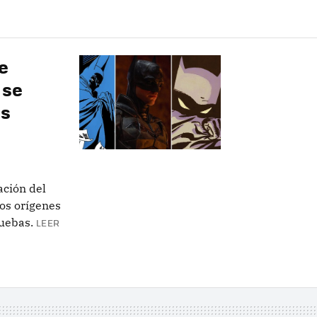
e
 se
as
ación del
los orígenes
ruebas.
LEER