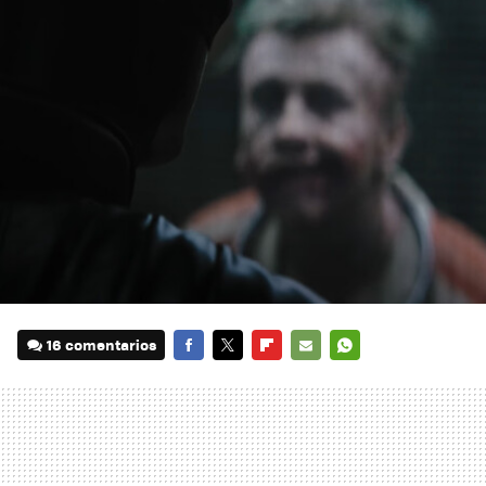
16 comentarios
FACEBOOK
TWITTER
FLIPBOARD
E-
WHATSAPP
MAIL