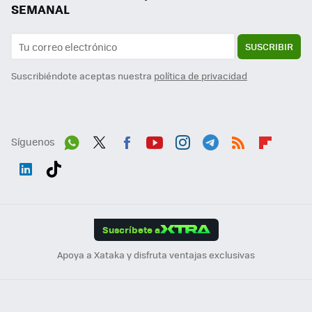
SEMANAL
SUSCRIBIR
Suscribiéndote aceptas nuestra
política de privacidad
Síguenos
Wh
Twit
Fac
You
Inst
Tele
RSS
Flip
ats
ter
ebo
tub
agr
gra
boa
Link
Tikt
App
ok
e
am
m
rd
edI
ok
Suscríbete a
n
Apoya a Xataka y disfruta ventajas exclusivas