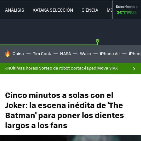
Suscríbete a
ANÁLISIS
XATAKA SELECCIÓN
CIENCIA
MOVILIDAD
HOY SE HABLA DE
China
Tim Cook
NASA
Waze
iPhone Air
iPhone
🌿¡Últimas horas! Sorteo de robot cortacésped Mova ViAX
Cinco minutos a solas con el
Joker: la escena inédita de 'The
Batman' para poner los dientes
largos a los fans