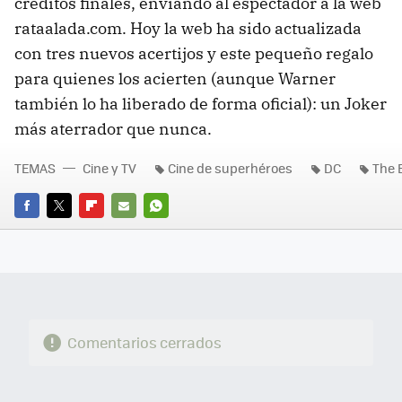
créditos finales, enviando al espectador a la web
rataalada.com. Hoy la web ha sido actualizada
con tres nuevos acertijos y este pequeño regalo
para quienes los acierten (aunque Warner
también lo ha liberado de forma oficial): un Joker
más aterrador que nunca.
TEMAS
Cine y TV
Cine de superhéroes
DC
The 
FACEBOOK
TWITTER
FLIPBOARD
E-
WHATSAPP
MAIL
Comentarios cerrados