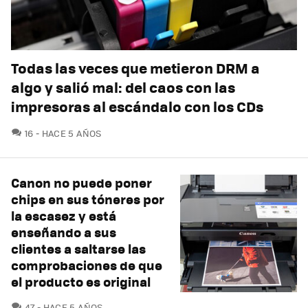
Todas las veces que metieron DRM a
algo y salió mal: del caos con las
impresoras al escándalo con los CDs
COMENTARIOS
16
HACE 5 AÑOS
Canon no puede poner
chips en sus tóneres por
la escasez y está
enseñando a sus
clientes a saltarse las
comprobaciones de que
el producto es original
COMENTARIOS
47
HACE 5 AÑOS