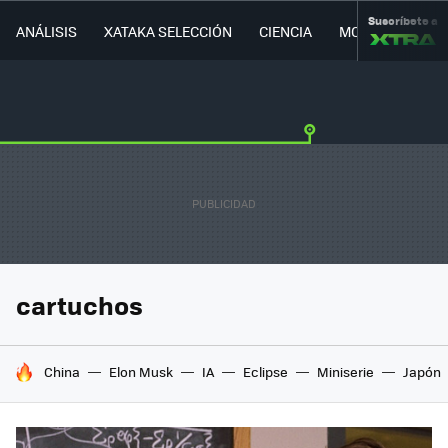
Suscríbete a
ANÁLISIS
XATAKA SELECCIÓN
CIENCIA
MOVILIDAD
cartuchos
HOY SE HABLA DE
China
Elon Musk
IA
Eclipse
Miniserie
Japón