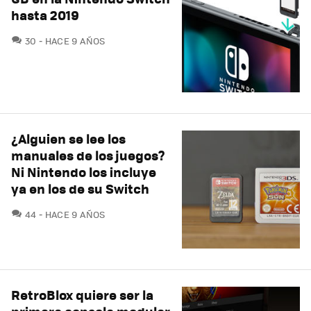
hasta 2019
COMENTARIOS
30
HACE 9 AÑOS
¿Alguien se lee los
manuales de los juegos?
Ni Nintendo los incluye
ya en los de su Switch
COMENTARIOS
44
HACE 9 AÑOS
RetroBlox quiere ser la