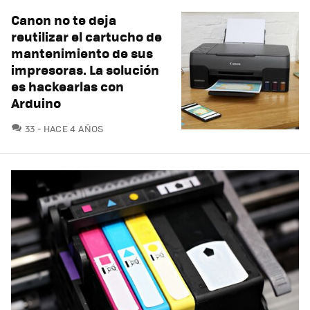
Canon no te deja
reutilizar el cartucho de
mantenimiento de sus
impresoras. La solución
es hackearlas con
Arduino
COMENTARIOS
33
HACE 4 AÑOS