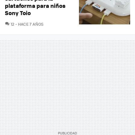
plataforma para niños
Sony Toio
COMENTARIOS
12
HACE 7 AÑOS