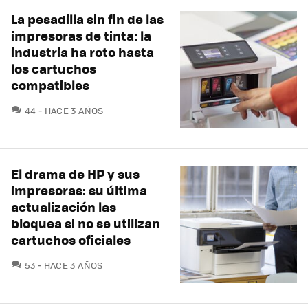
La pesadilla sin fin de las
impresoras de tinta: la
industria ha roto hasta
los cartuchos
compatibles
COMENTARIOS
44
HACE 3 AÑOS
El drama de HP y sus
impresoras: su última
actualización las
bloquea si no se utilizan
cartuchos oficiales
COMENTARIOS
53
HACE 3 AÑOS