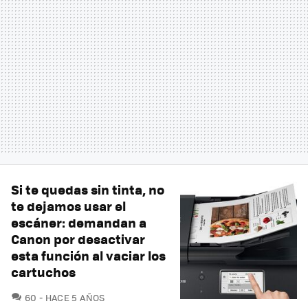
Si te quedas sin tinta, no
te dejamos usar el
escáner: demandan a
Canon por desactivar
esta función al vaciar los
cartuchos
COMENTARIOS
60
HACE 5 AÑOS