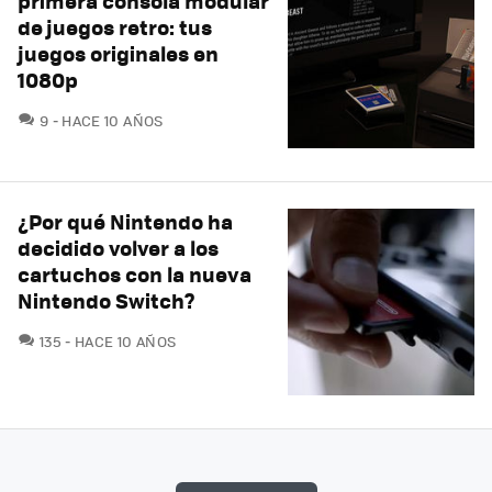
primera consola modular
de juegos retro: tus
juegos originales en
1080p
COMENTARIOS
9
HACE 10 AÑOS
¿Por qué Nintendo ha
decidido volver a los
cartuchos con la nueva
Nintendo Switch?
COMENTARIOS
135
HACE 10 AÑOS