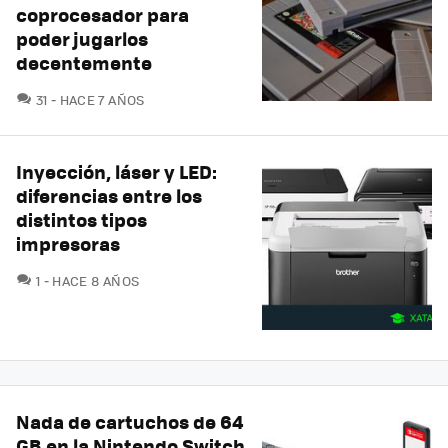
coprocesador para
poder jugarlos
decentemente
COMENTARIOS
31
HACE 7 AÑOS
Inyección, láser y LED:
diferencias entre los
distintos tipos
impresoras
COMENTARIOS
1
HACE 8 AÑOS
Nada de cartuchos de 64
GB en la Nintendo Switch