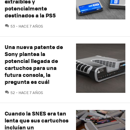
extraíbles y
potencialmente
destinados a la PS5
COMENTARIOS
53
HACE 7 AÑOS
Una nueva patente de
Sony plantea la
potencial llegada de
cartuchos para una
futura consola, la
pregunta es cuál
COMENTARIOS
52
HACE 7 AÑOS
Cuando la SNES era tan
lenta que sus cartuchos
incluían un