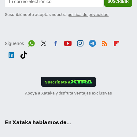
SUSCRIBIR
Suscribiéndote aceptas nuestra
política de privacidad
Síguenos
Wh
Twit
Fac
You
Inst
Tele
RSS
Flip
ats
ter
ebo
tub
agr
gra
boa
Link
Tikt
App
ok
e
am
m
rd
edI
ok
Suscríbete a
n
Apoya a Xataka y disfruta ventajas exclusivas
En Xataka hablamos de...