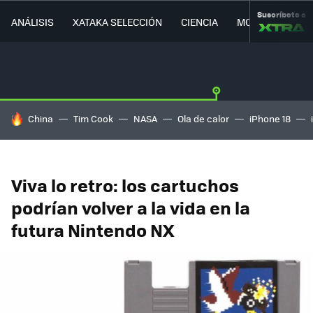
Suscríbete a
ANÁLISIS
XATAKA SELECCIÓN
CIENCIA
MOVILIDAD
HOY SE HABLA DE
China
Tim Cook
NASA
Ola de calor
iPhone 18
Viva lo retro: los cartuchos
podrían volver a la vida en la
futura Nintendo NX