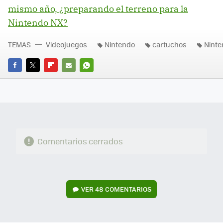
mismo año, ¿preparando el terreno para la
Nintendo NX?
TEMAS
Videojuegos
Nintendo
cartuchos
Ninte
FACEBOOK
TWITTER
FLIPBOARD
E-
WHATSAPP
MAIL
Comentarios cerrados
VER
48 COMENTARIOS