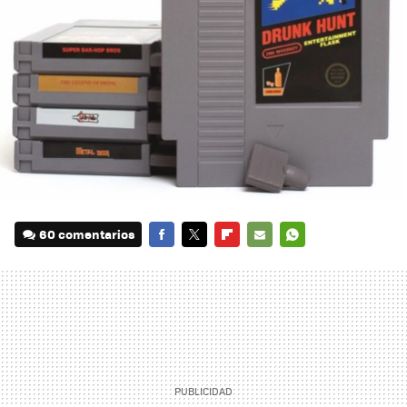
60 comentarios
FACEBOOK
TWITTER
FLIPBOARD
E-
WHATSAPP
MAIL