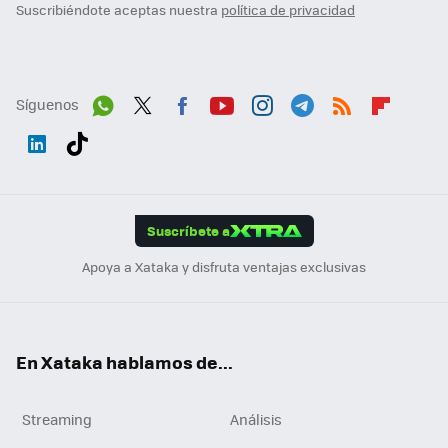
Suscribiéndote aceptas nuestra
política de privacidad
Síguenos
Wh
Twit
Fac
You
Inst
Tele
RSS
Flip
ats
ter
ebo
tub
agr
gra
boa
Link
Tikt
App
ok
e
am
m
rd
edI
ok
Suscríbete a
n
Apoya a Xataka y disfruta ventajas exclusivas
En Xataka hablamos de...
Streaming
Análisis