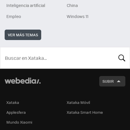
Inteligencia artificial
China
Empleo
Windows 11
VER MÁS TEMAS
BUSCA
SUBIR
Xataka
Xataka Móvil
Applesfera
Xataka Smart Home
Mundo Xiaomi