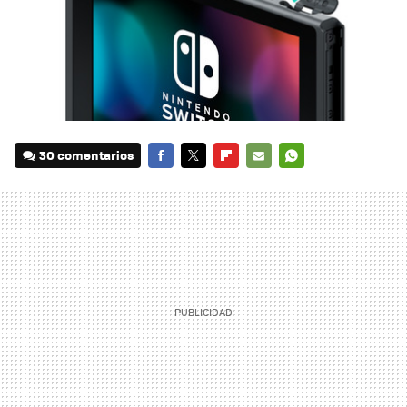
30 comentarios
FACEBOOK
TWITTER
FLIPBOARD
E-
WHATSAPP
MAIL