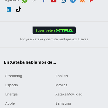
Wh
Twit
Fac
You
Inst
Tele
RSS
Flip
ats
ter
ebo
tub
agr
gra
boa
Link
Tikt
App
ok
e
am
m
rd
edI
ok
Suscríbete a
n
Apoya a Xataka y disfruta ventajas exclusivas
En Xataka hablamos de...
Streaming
Análisis
Espacio
Móviles
Energía
Xataka Movilidad
Apple
Samsung