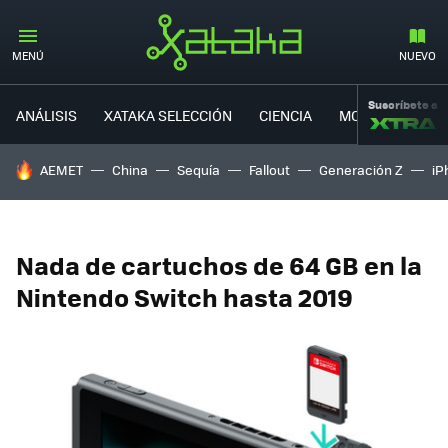
MENÚ
NUEVO
Suscríbete a
ANÁLISIS
XATAKA SELECCIÓN
CIENCIA
MOVILIDAD
HOY SE HABLA DE
AEMET
China
Sequía
Fallout
Generación Z
iP
Nada de cartuchos de 64 GB en la
Nintendo Switch hasta 2019