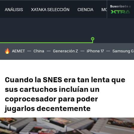
Suscríbete a
ANÁLISIS
XATAKA SELECCIÓN
CIENCIA
MOVILIDAD
HOY SE HABLA DE
AEMET
China
Generación Z
iPhone 17
Samsung G
Cuando la SNES era tan lenta que
sus cartuchos incluían un
coprocesador para poder
jugarlos decentemente