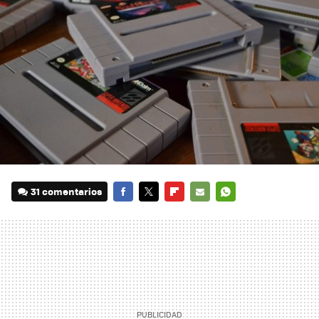
31 comentarios
FACEBOOK
TWITTER
FLIPBOARD
E-
WHATSAPP
MAIL