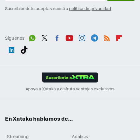
Suscribiéndote aceptas nuestra
política de privacidad
Síguenos
Wh
Twit
Fac
You
Inst
Tele
RSS
Flip
ats
ter
ebo
tub
agr
gra
boa
Link
Tikt
App
ok
e
am
m
rd
edI
ok
Suscríbete a
n
Apoya a Xataka y disfruta ventajas exclusivas
En Xataka hablamos de...
Streaming
Análisis