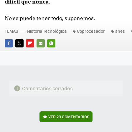
difícil que nunca
.
No se puede tener todo, suponemos.
TEMAS
Historia Tecnológica
Coprocesador
snes
FACEBOOK
TWITTER
FLIPBOARD
E-
WHATSAPP
MAIL
Comentarios cerrados
VER
29 COMENTARIOS