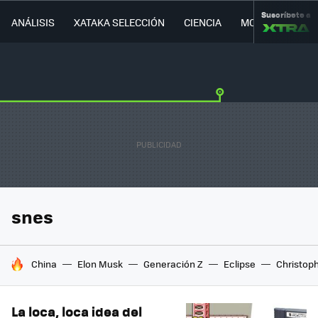
Suscríbete a
ANÁLISIS
XATAKA SELECCIÓN
CIENCIA
MOVILIDAD
snes
HOY SE HABLA DE
China
Elon Musk
Generación Z
Eclipse
Christop
La loca, loca idea del