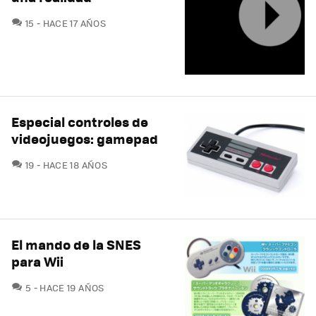
COMENTARIOS
15
HACE 17 AÑOS
Especial controles de
videojuegos: gamepad
COMENTARIOS
19
HACE 18 AÑOS
El mando de la SNES
para Wii
COMENTARIOS
5
HACE 19 AÑOS