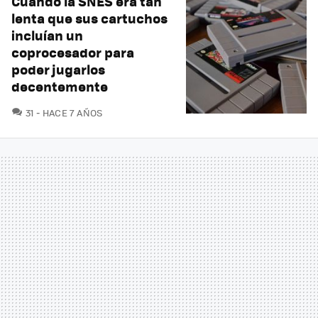
Cuando la SNES era tan
lenta que sus cartuchos
incluían un
coprocesador para
poder jugarlos
decentemente
COMENTARIOS
31
HACE 7 AÑOS