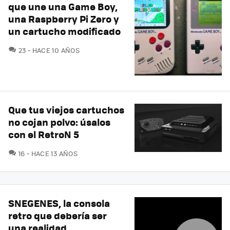
que une una Game Boy,
una Raspberry Pi Zero y
un cartucho modificado
COMENTARIOS
23
HACE 10 AÑOS
Que tus viejos cartuchos
no cojan polvo: úsalos
con el RetroN 5
COMENTARIOS
16
HACE 13 AÑOS
SNEGENES, la consola
retro que debería ser
una realidad