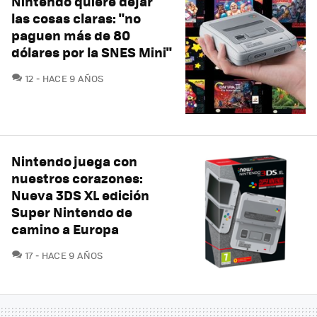
Nintendo quiere dejar
las cosas claras: "no
paguen más de 80
dólares por la SNES Mini"
COMENTARIOS
12
HACE 9 AÑOS
Nintendo juega con
nuestros corazones:
Nueva 3DS XL edición
Super Nintendo de
camino a Europa
COMENTARIOS
17
HACE 9 AÑOS