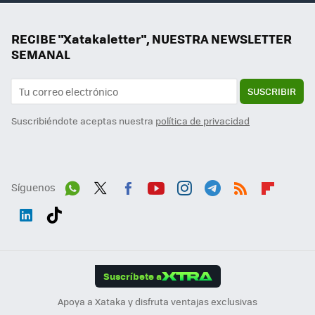
RECIBE "Xatakaletter", NUESTRA NEWSLETTER
SEMANAL
SUSCRIBIR
Suscribiéndote aceptas nuestra
política de privacidad
Síguenos
Wh
Twit
Fac
You
Inst
Tele
RSS
Flip
ats
ter
ebo
tub
agr
gra
boa
Link
Tikt
App
ok
e
am
m
rd
edI
ok
Suscríbete a
n
Apoya a Xataka y disfruta ventajas exclusivas