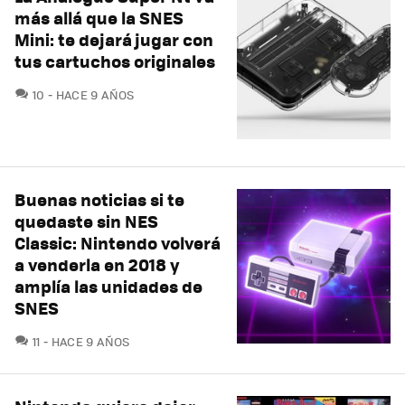
más allá que la SNES
Mini: te dejará jugar con
tus cartuchos originales
COMENTARIOS
10
HACE 9 AÑOS
Buenas noticias si te
quedaste sin NES
Classic: Nintendo volverá
a venderla en 2018 y
amplía las unidades de
SNES
COMENTARIOS
11
HACE 9 AÑOS