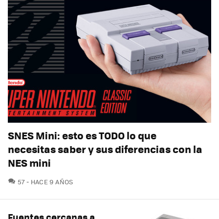
SNES Mini: esto es TODO lo que
necesitas saber y sus diferencias con la
NES mini
COMENTARIOS
57
HACE 9 AÑOS
Fuentes cercanas a