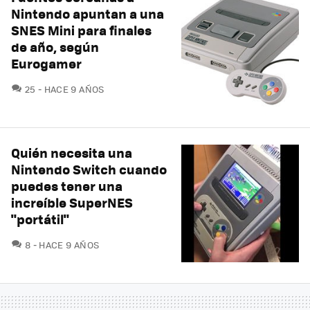
Nintendo apuntan a una
SNES Mini para finales
de año, según
Eurogamer
COMENTARIOS
25
HACE 9 AÑOS
Quién necesita una
Nintendo Switch cuando
puedes tener una
increíble SuperNES
"portátil"
COMENTARIOS
8
HACE 9 AÑOS