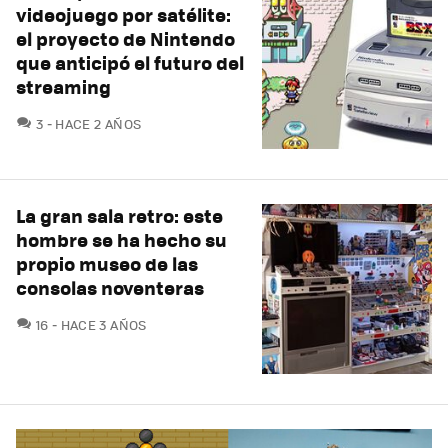
videojuego por satélite:
el proyecto de Nintendo
que anticipó el futuro del
streaming
COMENTARIOS
3
HACE 2 AÑOS
La gran sala retro: este
hombre se ha hecho su
propio museo de las
consolas noventeras
COMENTARIOS
16
HACE 3 AÑOS