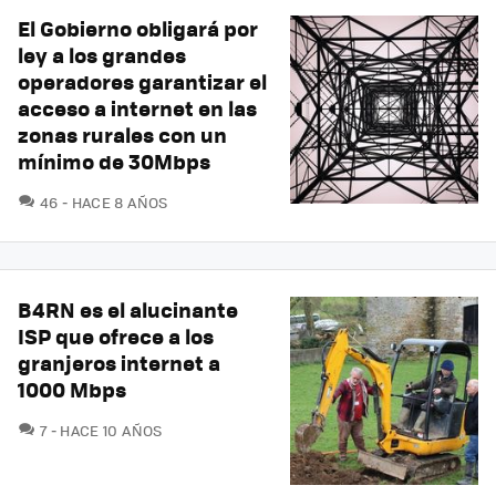
El Gobierno obligará por
ley a los grandes
operadores garantizar el
acceso a internet en las
zonas rurales con un
mínimo de 30Mbps
COMENTARIOS
46
HACE 8 AÑOS
B4RN es el alucinante
ISP que ofrece a los
granjeros internet a
1000 Mbps
COMENTARIOS
7
HACE 10 AÑOS