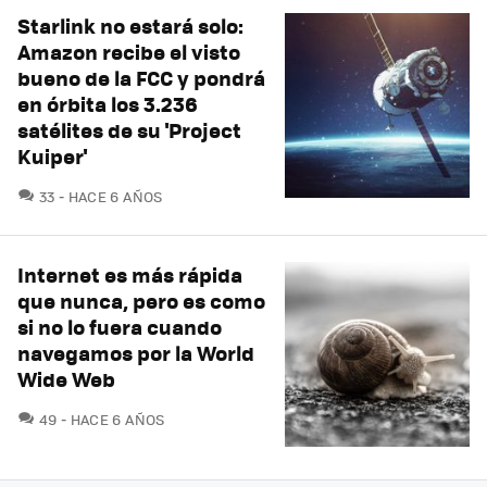
Starlink no estará solo:
Amazon recibe el visto
bueno de la FCC y pondrá
en órbita los 3.236
satélites de su 'Project
Kuiper'
COMENTARIOS
33
HACE 6 AÑOS
Internet es más rápida
que nunca, pero es como
si no lo fuera cuando
navegamos por la World
Wide Web
COMENTARIOS
49
HACE 6 AÑOS