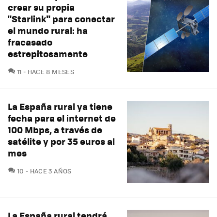
crear su propia
"Starlink" para conectar
el mundo rural: ha
fracasado
estrepitosamente
COMENTARIOS
11
HACE 8 MESES
La España rural ya tiene
fecha para el internet de
100 Mbps, a través de
satélite y por 35 euros al
mes
COMENTARIOS
10
HACE 3 AÑOS
La España rural tendrá