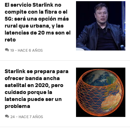
El servicio Starlink no
compite con la fibra o el
5G: será una opción más
rural que urbana, y las
latencias de 20 ms son el
reto
COMENTARIOS
19
HACE 6 AÑOS
Starlink se prepara para
ofrecer banda ancha
satelital en 2020, pero
cuidado porque la
latencia puede ser un
problema
COMENTARIOS
24
HACE 7 AÑOS