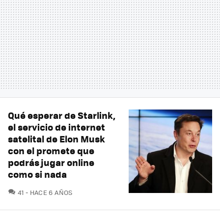
Qué esperar de Starlink,
el servicio de internet
satelital de Elon Musk
con el promete que
podrás jugar online
como si nada
COMENTARIOS
41
HACE 6 AÑOS