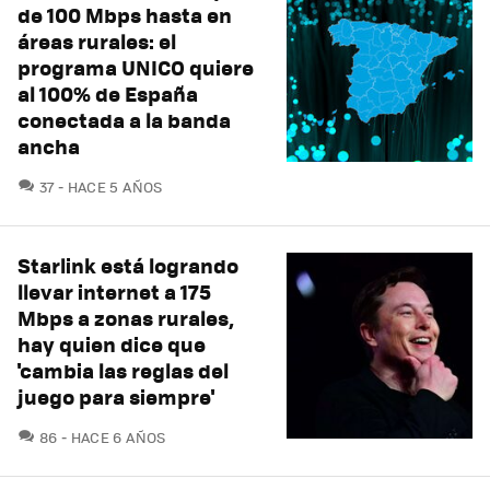
de 100 Mbps hasta en
áreas rurales: el
programa UNICO quiere
al 100% de España
conectada a la banda
ancha
COMENTARIOS
37
HACE 5 AÑOS
Starlink está logrando
llevar internet a 175
Mbps a zonas rurales,
hay quien dice que
'cambia las reglas del
juego para siempre'
COMENTARIOS
86
HACE 6 AÑOS