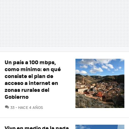
Un país a 100 mbps,
como mínimo: en qué
consiste el plan de
acceso a internet en
zonas rurales del
Gobierno
COMENTARIOS
33
HACE 4 AÑOS
Vivo en medio de la nada