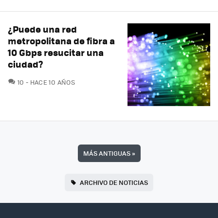
¿Puede una red
metropolitana de fibra a
10 Gbps resucitar una
ciudad?
COMENTARIOS
10
HACE 10 AÑOS
MÁS ANTIGUAS
»
ARCHIVO DE NOTICIAS