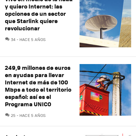
y quiero Internet: las
opciones de un sector
que Starlink quiere
revolucionar
COMENTARIOS
34
HACE 5 AÑOS
249,9 millones de euros
en ayudas para llevar
Internet de más de 100
Mbps a todo el territorio
español: así es el
Programa UNICO
COMENTARIOS
25
HACE 5 AÑOS