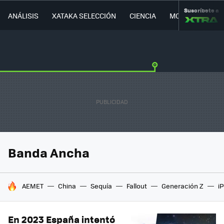
Suscríbete a
ANÁLISIS
XATAKA SELECCIÓN
CIENCIA
MOVILIDAD
Banda Ancha
HOY SE HABLA DE
AEMET
China
Sequía
Fallout
Generación Z
i
En 2023 España intentó