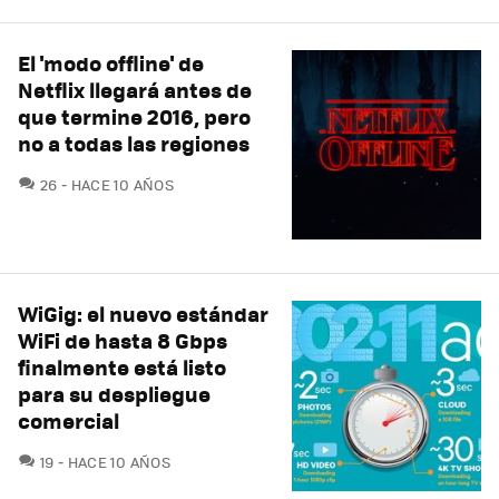
El 'modo offline' de
Netflix llegará antes de
que termine 2016, pero
no a todas las regiones
COMENTARIOS
26
HACE 10 AÑOS
WiGig: el nuevo estándar
WiFi de hasta 8 Gbps
finalmente está listo
para su despliegue
comercial
COMENTARIOS
19
HACE 10 AÑOS