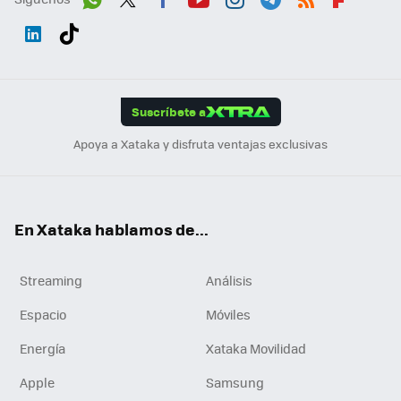
Wh
Twit
Fac
You
Inst
Tele
RSS
Flip
ats
ter
ebo
tub
agr
gra
boa
Link
Tikt
App
ok
e
am
m
rd
edI
ok
Suscríbete a
n
Apoya a Xataka y disfruta ventajas exclusivas
En Xataka hablamos de...
Streaming
Análisis
Espacio
Móviles
Energía
Xataka Movilidad
Apple
Samsung