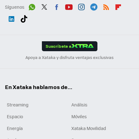
Síguenos
Wh
Twit
Fac
You
Inst
Tele
RSS
Flip
ats
ter
ebo
tub
agr
gra
boa
Link
Tikt
App
ok
e
am
m
rd
edI
ok
Suscríbete a
n
Apoya a Xataka y disfruta ventajas exclusivas
En Xataka hablamos de...
Streaming
Análisis
Espacio
Móviles
Energía
Xataka Movilidad