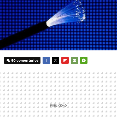
50 comentarios
FACEBOOK
TWITTER
FLIPBOARD
E-
WHATSAPP
MAIL