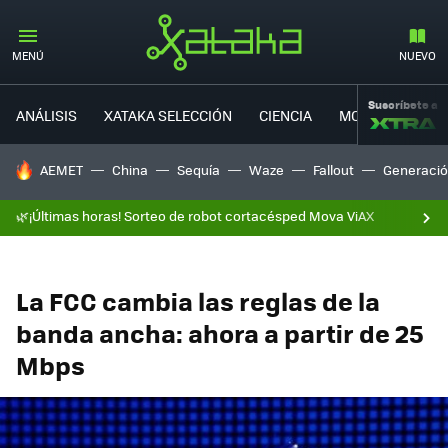
MENÚ
NUEVO
Suscríbete a
ANÁLISIS
XATAKA SELECCIÓN
CIENCIA
MOVILIDAD
HOY SE HABLA DE
AEMET
China
Sequía
Waze
Fallout
Generació
🌿¡Últimas horas! Sorteo de robot cortacésped Mova ViAX
La FCC cambia las reglas de la
banda ancha: ahora a partir de 25
Mbps