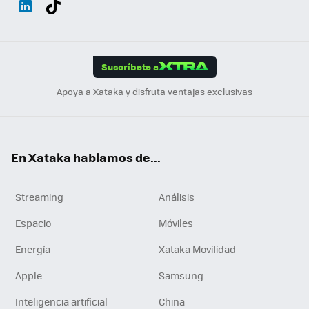
ats
ter
ebo
tub
agr
gra
boa
Link
Tikt
App
ok
e
am
m
rd
edI
ok
Suscríbete a
n
Apoya a Xataka y disfruta ventajas exclusivas
En Xataka hablamos de...
Streaming
Análisis
Espacio
Móviles
Energía
Xataka Movilidad
Apple
Samsung
Inteligencia artificial
China