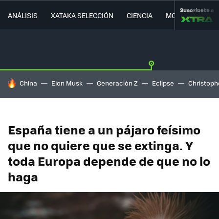
Suscríbete a
ANÁLISIS
XATAKA SELECCIÓN
CIENCIA
MOVILIDAD
HOY SE HABLA DE
China
Elon Musk
Generación Z
Eclipse
Christoph
España tiene a un pájaro feísimo
que no quiere que se extinga. Y
toda Europa depende de que no lo
haga