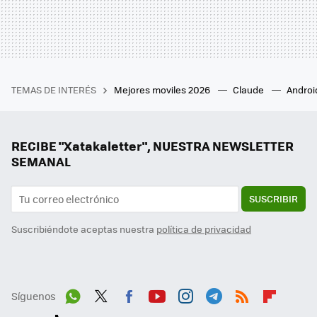
TEMAS DE INTERÉS
Mejores moviles 2026
Claude
Androi
RECIBE "Xatakaletter", NUESTRA NEWSLETTER
SEMANAL
SUSCRIBIR
Suscribiéndote aceptas nuestra
política de privacidad
Síguenos
Wh
Twit
Fac
You
Inst
Tele
RSS
Flip