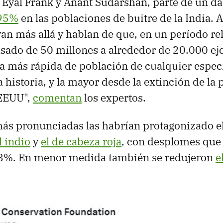
 Eyal Frank y Anant Sudarshan, parte de un da
 95%
en las poblaciones de buitre de la India. 
an más allá y hablan de que, en un período re
asado de 50 millones a alrededor de 20.000 ej
ída más rápida de población de cualquier espec
a historia, y la mayor desde la extinción de la
EEUU",
comentan
los expertos.
más pronunciadas las habrían protagonizado e
l indio
y
el de cabeza roja
, con desplomes que
 98%. En menor medida también se redujeron
e