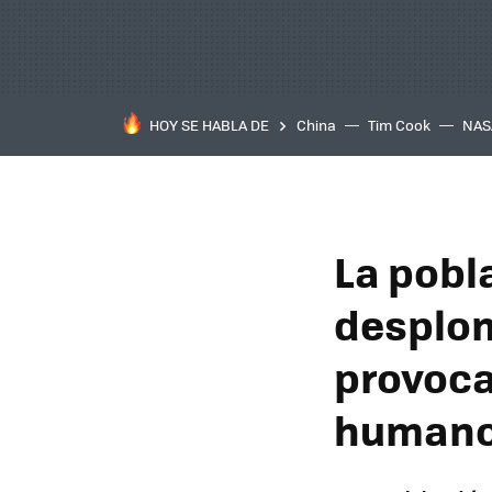
HOY SE HABLA DE
China
Tim Cook
NAS
La pobl
desplom
provoca
human