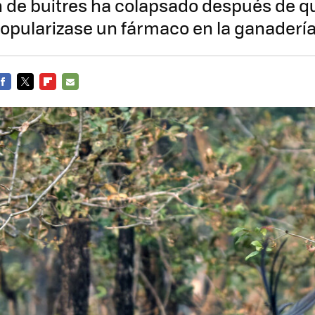
 de buitres ha colapsado después de qu
opularizase un fármaco en la ganaderí
FACEBOOK
TWITTER
FLIPBOARD
E-
MAIL