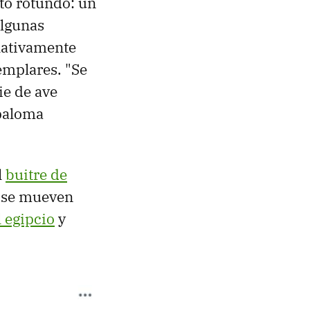
to rotundo: un
Algunas
lativamente
emplares. "Se
ie de ave
 paloma
l
buitre de
 se mueven
l egipcio
y