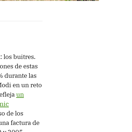
 los buitres.
ones de estas
% durante las
Modi en un reto
efleja
un
mic
so de los
una factura de
0 y 2005.