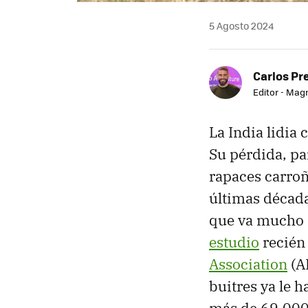
5 Agosto 2024
Carlos Pr
Editor - Mag
La India lidia
Su pérdida, pa
rapaces carroñ
últimas década
que va mucho m
estudio
recién 
Association
(AE
buitres ya le 
más de 69.000 