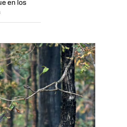
e en los
a