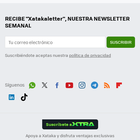
RECIBE "Xatakaletter", NUESTRA NEWSLETTER
SEMANAL
SUSCRIBIR
Suscribiéndote aceptas nuestra
política de privacidad
Síguenos
Wh
Twit
Fac
You
Inst
Tele
RSS
Flip
ats
ter
ebo
tub
agr
gra
boa
Link
Tikt
App
ok
e
am
m
rd
edI
ok
Suscríbete a
n
Apoya a Xataka y disfruta ventajas exclusivas