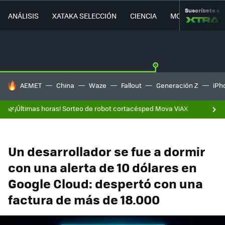
Suscríbete a
ANÁLISIS
XATAKA SELECCIÓN
CIENCIA
MOVILIDAD
HOY SE HABLA DE
AEMET
China
Waze
Fallout
Generación Z
iPh
🌿¡Últimas horas! Sorteo de robot cortacésped Mova ViAX
Un desarrollador se fue a dormir
con una alerta de 10 dólares en
Google Cloud: despertó con una
factura de más de 18.000