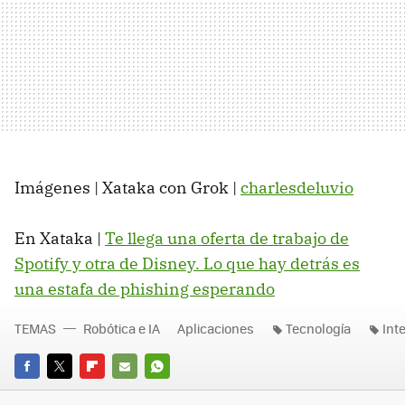
Imágenes | Xataka con Grok |
charlesdeluvio
En Xataka |
Te llega una oferta de trabajo de
Spotify y otra de Disney. Lo que hay detrás es
una estafa de phishing esperando
TEMAS
Robótica e IA
Aplicaciones
Tecnología
Inte
FACEBOOK
TWITTER
FLIPBOARD
E-
WHATSAPP