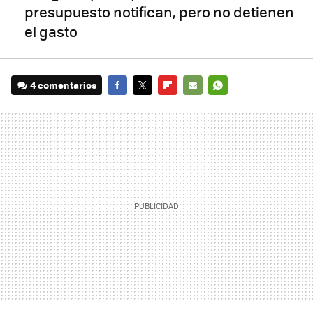
presupuesto notifican, pero no detienen
el gasto
4 comentarios
FACEBOOK
TWITTER
FLIPBOARD
E-
WHATSAPP
MAIL