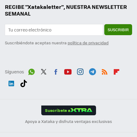
RECIBE "Xatakaletter", NUESTRA NEWSLETTER
SEMANAL
SUSCRIBIR
Suscribiéndote aceptas nuestra
política de privacidad
Síguenos
Wh
Twit
Fac
You
Inst
Tele
RSS
Flip
ats
ter
ebo
tub
agr
gra
boa
Link
Tikt
App
ok
e
am
m
rd
edI
ok
Suscríbete a
n
Apoya a Xataka y disfruta ventajas exclusivas