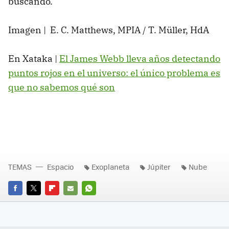
buscando.
Imagen | E. C. Matthews, MPIA / T. Müller, HdA
En Xataka |
El James Webb lleva años detectando
puntos rojos en el universo: el único problema es
que no sabemos qué son
TEMAS
Espacio
Exoplaneta
Júpiter
Nube
FACEBOOK
TWITTER
FLIPBOARD
E-
WHATSAPP
MAIL