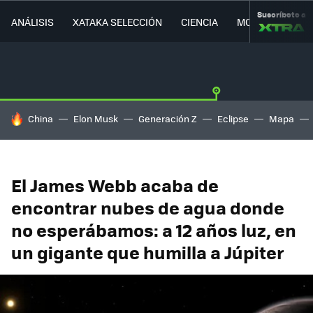
Suscríbete a
ANÁLISIS
XATAKA SELECCIÓN
CIENCIA
MOVILIDAD
HOY SE HABLA DE
China
Elon Musk
Generación Z
Eclipse
Mapa
El James Webb acaba de
encontrar nubes de agua donde
no esperábamos: a 12 años luz, en
un gigante que humilla a Júpiter