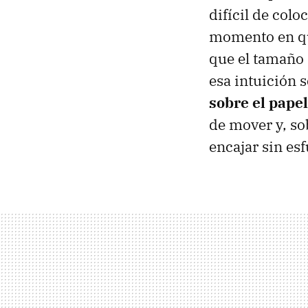
difícil de colo
momento en que
que el tamaño i
esa intuición s
sobre el papel
de mover y, so
encajar sin esf