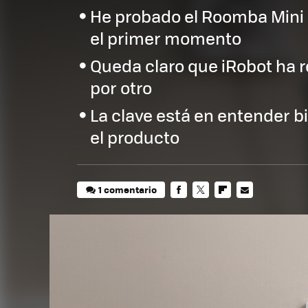
He probado el Roomba Mini 
el primer momento
Queda claro que iRobot ha r
por otro
La clave está en entender b
el producto
1 comentario
FACEBOOK
TWITTER
FLIPBOARD
E-
MAIL