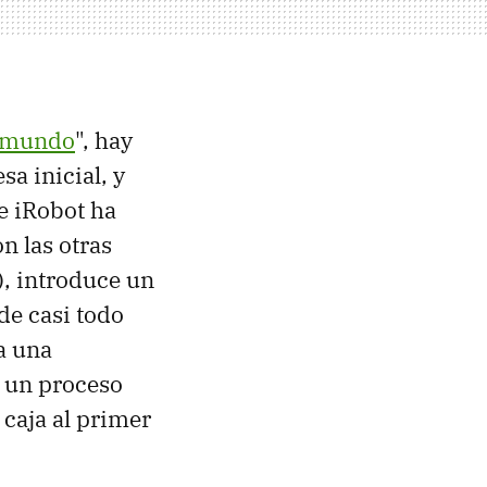
l mundo
", hay
a inicial, y
e iRobot ha
n las otras
), introduce un
de casi todo
a una
o un proceso
 caja al primer