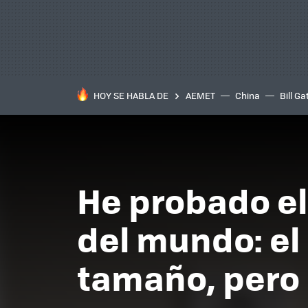
HOY SE HABLA DE
AEMET
China
Bill Ga
He probado e
del mundo: el
tamaño, pero 