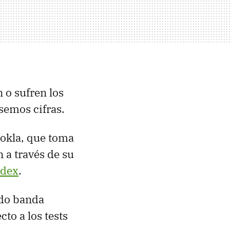
 o sufren los
semos cifras.
Ookla, que toma
 a través de su
ndex
.
ndo banda
to a los tests