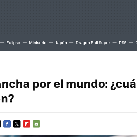
Eclipse
Miniserie
Japón
Dragon Ball Super
PS5
ncha por el mundo: ¿cuál
ón?
FACEBOOK
TWITTER
FLIPBOARD
E-