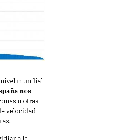
 nivel mundial
spaña nos
zonas u otras
de velocidad
ras.
idiar a la