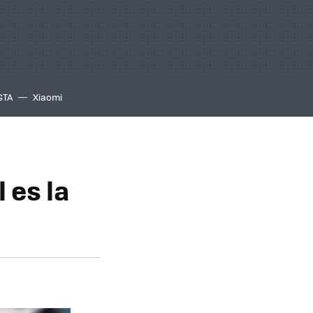
GTA
Xiaomi
 es la