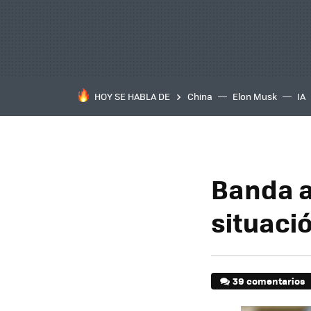
HOY SE HABLA DE
China
Elon Musk
IA
Banda a
situaci
39 comentarios