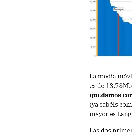
La media móvil
es de 13,78Mb
quedamos con
(ya sabéis com
mayor es Langr
Las dos primer