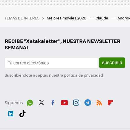
TEMAS DE INTERÉS
Mejores moviles 2026
Claude
Androi
RECIBE "Xatakaletter", NUESTRA NEWSLETTER
SEMANAL
SUSCRIBIR
Suscribiéndote aceptas nuestra
política de privacidad
Síguenos
Wh
Twit
Fac
You
Inst
Tele
RSS
Flip
ats
ter
ebo
tub
agr
gra
boa
Link
Tikt
App
ok
e
am
m
rd