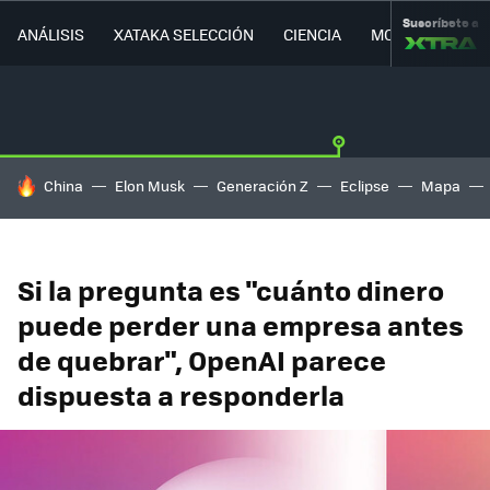
Suscríbete a
ANÁLISIS
XATAKA SELECCIÓN
CIENCIA
MOVILIDAD
HOY SE HABLA DE
China
Elon Musk
Generación Z
Eclipse
Mapa
Si la pregunta es "cuánto dinero
puede perder una empresa antes
de quebrar", OpenAI parece
dispuesta a responderla