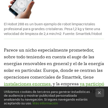
El Hobot 288 es un buen ejemplo de robot limpiacristales
profesional para grandes cristaleras. Pesa 1,2 kg y tiene una
velocidad de limpieza de 2,4 min/m2. Fuente: Smarttek/Hobot
Parece un nicho especialmente prometedor,
sobre todo teniendo en cuenta el auge de las
energías renovables en general y el de la energía
solar en particular. Europa, donde se centran las
operaciones comerciales de Smarttek, tiene
instalaciones enormes
, y la empresa
ya participó
con éxito
en la feria Intersolar en Alemania para
Utilizamos cookies de terceros para generar estadísticas
de audiencia y mostrar publicidad personalizada
mostrar la capacidad de estos robots.
analizando tu navegación. Si sigues navegando estarás
aceptando su uso.
Más información