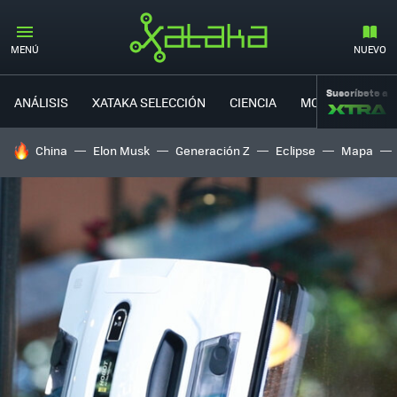
MENÚ
NUEVO
Suscríbete a
ANÁLISIS
XATAKA SELECCIÓN
CIENCIA
MOVILIDAD
HOY SE HABLA DE
China
Elon Musk
Generación Z
Eclipse
Mapa