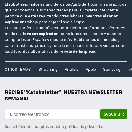
El
robot aspirador
es uno de los
gadgets
del hogar más prácticos
que conocemos; sus capacidades para la limpieza inteligente
permite que estés realizando otras labores, mientras el
robot
aspirador
trabaja para dejar el suelo limpio.
En estos artículos podrás encontrar información sobre diferentes
modelos de
robot aspirador
, cómo funcionan, dónde y cuándo
comprarlos en España y mucho más. Hablaremos de modelos,
características, precios y toda la información, fotos y vídeos sobre
las diferentes alternativas de
robots de limpieza
.
OTROS TEMAS:
Streaming
Análisis
Apple
Samsung
In
RECIBE "Xatakaletter", NUESTRA NEWSLETTER
SEMANAL
SUSCRIBIR
Suscribiéndote aceptas nuestra
política de privacidad