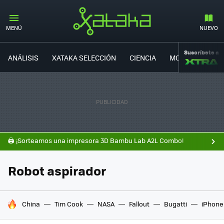
MENÚ
NUEVO
Suscríbete a
ANÁLISIS
XATAKA SELECCIÓN
CIENCIA
MOVILIDAD
🖨️ ¡Sorteamos una impresora 3D Bambu Lab A2L Combo!
Robot aspirador
HOY SE HABLA DE
China
Tim Cook
NASA
Fallout
Bugatti
iPhone 