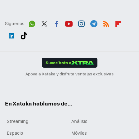
Síguenos
Wh
Twit
Fac
You
Inst
Tele
RSS
Flip
ats
ter
ebo
tub
agr
gra
boa
Link
Tikt
App
ok
e
am
m
rd
edI
ok
Suscríbete a
n
Apoya a Xataka y disfruta ventajas exclusivas
En Xataka hablamos de...
Streaming
Análisis
Espacio
Móviles