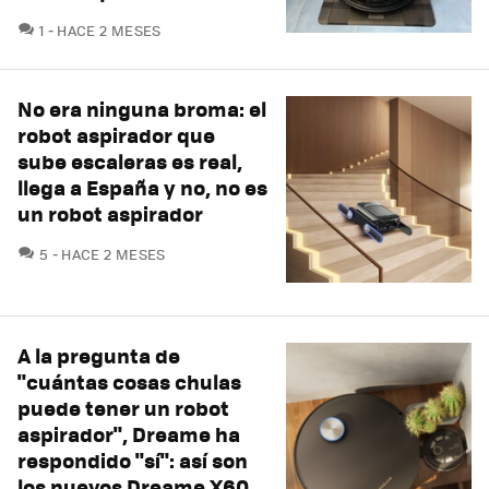
COMENTARIOS
1
HACE 2 MESES
No era ninguna broma: el
robot aspirador que
sube escaleras es real,
llega a España y no, no es
un robot aspirador
COMENTARIOS
5
HACE 2 MESES
A la pregunta de
"cuántas cosas chulas
puede tener un robot
aspirador", Dreame ha
respondido "sí": así son
los nuevos Dreame X60