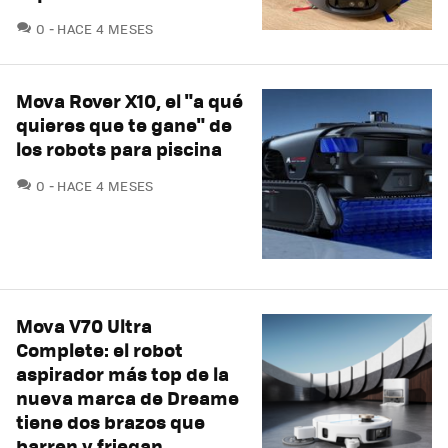
COMENTARIOS
0
HACE 4 MESES
Mova Rover X10, el "a qué
quieres que te gane" de
los robots para piscina
COMENTARIOS
0
HACE 4 MESES
Mova V70 Ultra
Complete: el robot
aspirador más top de la
nueva marca de Dreame
tiene dos brazos que
barren y friegan