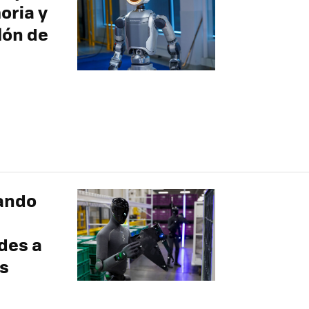
oria y
lón de
ando
des a
s