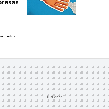
mpresas
umanoides