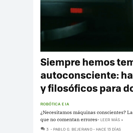
Siempre hemos temi
autoconsciente: h
y filosóficos para d
ROBÓTICA E IA
¿Necesitamos máquinas conscientes? La n
que no comentan errores-
LEER MÁS »
COMENTARIOS
3
PABLO G. BEJERANO
HACE 13 DÍAS