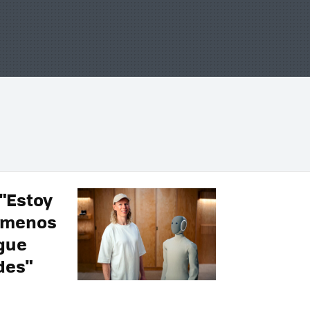
 "Estoy
a menos
gue
des"