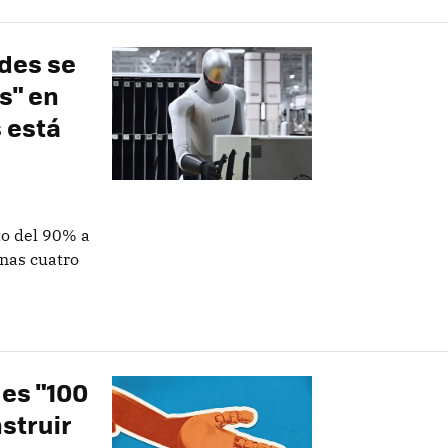
des se
s" en
s está
to del 90% a
nas cuatro
es "100
struir