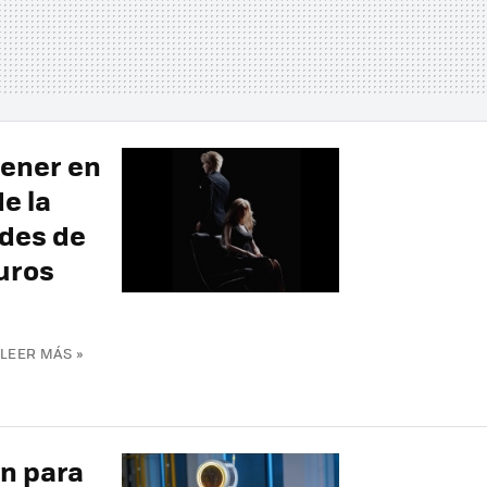
tener en
e la
ides de
uros
LEER MÁS »
an para