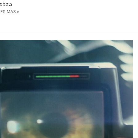
robots
EER MÁS »