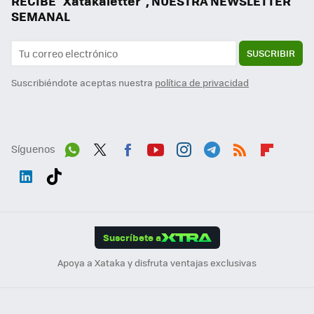
RECIBE "Xatakaletter", NUESTRA NEWSLETTER
SEMANAL
SUSCRIBIR
Suscribiéndote aceptas nuestra
política de privacidad
Síguenos
Wh
Twit
Fac
You
Inst
Tele
RSS
Flip
ats
ter
ebo
tub
agr
gra
boa
Link
Tikt
App
ok
e
am
m
rd
edI
ok
Suscríbete a
n
Apoya a Xataka y disfruta ventajas exclusivas