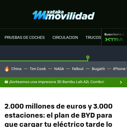
Suscríbete a
PRUEBAS DE COCHES
CIRCULACION
TRUCOS MOTOR
HOY SE HABLA DE
China
Tim Cook
NASA
Fallout
Bugatti
iPhone 
🖨️ ¡Sorteamos una impresora 3D Bambu Lab A2L Combo!
2.000 millones de euros y 3.000
estaciones: el plan de BYD para
que cargar tu eléctrico tarde lo