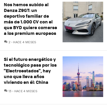
Nos hemos subido al
Denza Z9GT: un
deportivo familiar de
más de 1.000 CV con el
que BYD quiere comerse
a los premium europeos
COMENTARIOS
2
HACE 4 MESES
Si el futuro energético y
tecnológico pasa por los
"Electroestados", hay
uno que lleva años
viviendo en él: China
COMENTARIOS
13
HACE 4 MESES