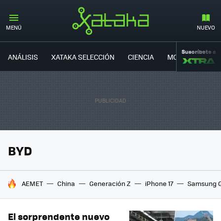
MENÚ
NUEVO
Suscríbete a
ANÁLISIS
XATAKA SELECCIÓN
CIENCIA
MOVILIDAD
BYD
HOY SE HABLA DE
AEMET
China
Generación Z
iPhone 17
Samsung G
El sorprendente nuevo