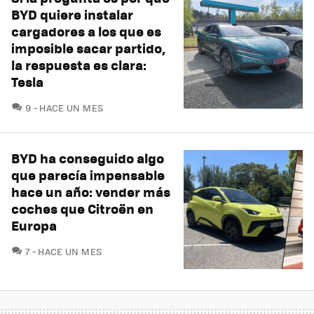
BYD quiere instalar
cargadores a los que es
imposible sacar partido,
la respuesta es clara:
Tesla
COMENTARIOS
9
HACE UN MES
BYD ha conseguido algo
que parecía impensable
hace un año: vender más
coches que Citroën en
Europa
COMENTARIOS
7
HACE UN MES