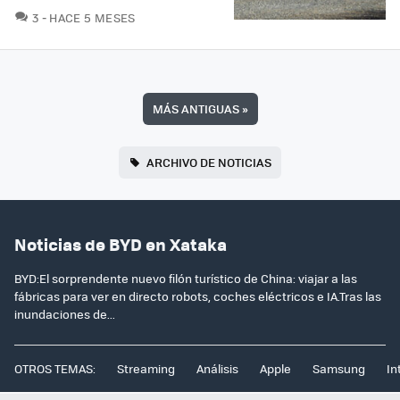
COMENTARIOS
3
HACE 5 MESES
MÁS ANTIGUAS
»
ARCHIVO DE NOTICIAS
Noticias de BYD en Xataka
BYD:El sorprendente nuevo filón turístico de China: viajar a las
fábricas para ver en directo robots, coches eléctricos e IA.Tras las
inundaciones de...
OTROS TEMAS:
Streaming
Análisis
Apple
Samsung
In