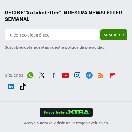
RECIBE "Xatakaletter", NUESTRA NEWSLETTER
SEMANAL
SUSCRIBIR
Suscribiéndote aceptas nuestra
política de privacidad
Síguenos
Wh
Twit
Fac
You
Inst
Tele
RSS
Flip
ats
ter
ebo
tub
agr
gra
boa
Link
Tikt
App
ok
e
am
m
rd
edI
ok
Suscríbete a
n
Apoya a Xataka y disfruta ventajas exclusivas