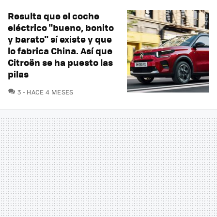
Resulta que el coche
eléctrico "bueno, bonito
y barato" sí existe y que
lo fabrica China. Así que
Citroën se ha puesto las
pilas
COMENTARIOS
3
HACE 4 MESES