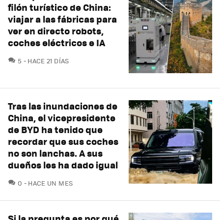
filón turístico de China:
viajar a las fábricas para
ver en directo robots,
coches eléctricos e IA
COMENTARIOS
5
HACE 21 DÍAS
Tras las inundaciones de
China, el vicepresidente
de BYD ha tenido que
recordar que sus coches
no son lanchas. A sus
dueños les ha dado igual
COMENTARIOS
0
HACE UN MES
Si la pregunta es por qué