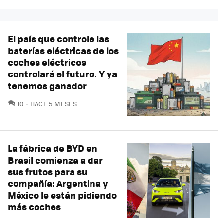
El país que controle las
baterías eléctricas de los
coches eléctricos
controlará el futuro. Y ya
tenemos ganador
COMENTARIOS
10
HACE 5 MESES
La fábrica de BYD en
Brasil comienza a dar
sus frutos para su
compañía: Argentina y
México le están pidiendo
más coches