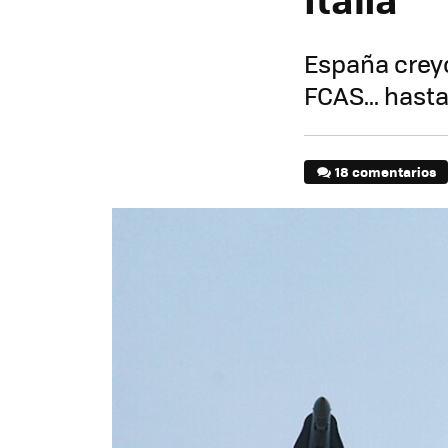
España creyó
FCAS... hast
18 comentarios