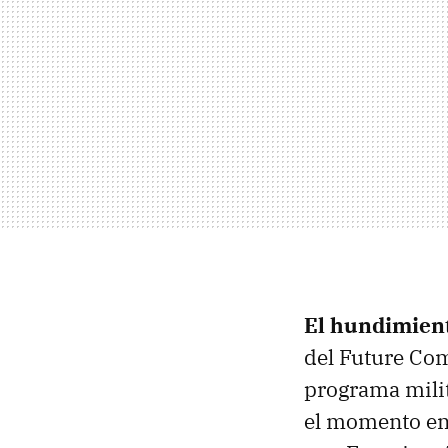
El hundimient
del Future Com
programa milit
el momento e