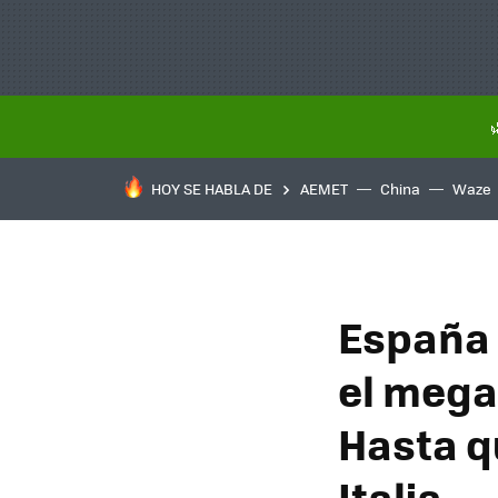
HOY SE HABLA DE
AEMET
China
Waze
España 
el mega
Hasta qu
Italia