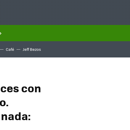
Café
Jeff Bezos
ices con
o.
 nada: