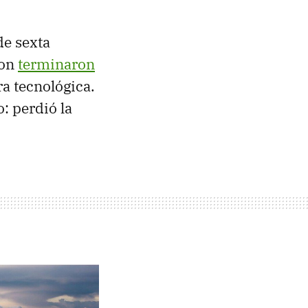
.
de sexta
ion
terminaron
ra tecnológica.
: perdió la