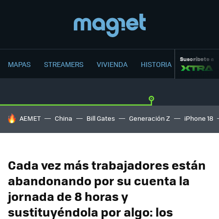
Suscríbete a
MAPAS
STREAMERS
VIVIENDA
HISTORIA
HOY SE HABLA DE
AEMET
China
Bill Gates
Generación Z
iPhone 18
Cada vez más trabajadores están
abandonando por su cuenta la
jornada de 8 horas y
sustituyéndola por algo: los