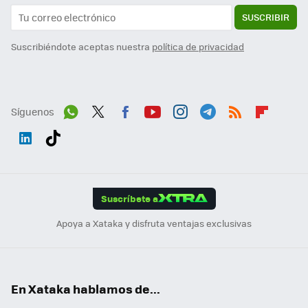
SUSCRIBIR
Suscribiéndote aceptas nuestra
política de privacidad
Síguenos
Wh
Twit
Fac
You
Inst
Tele
RSS
Flip
ats
ter
ebo
tub
agr
gra
boa
Link
Tikt
App
ok
e
am
m
rd
edI
ok
Suscríbete a
n
Apoya a Xataka y disfruta ventajas exclusivas
En Xataka hablamos de...