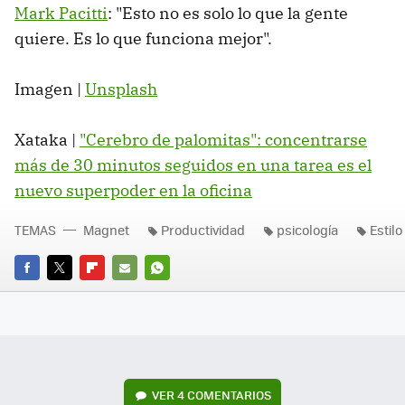
Mark Pacitti
: "Esto no es solo lo que la gente
quiere. Es lo que funciona mejor".
Imagen |
Unsplash
Xataka |
"Cerebro de palomitas": concentrarse
más de 30 minutos seguidos en una tarea es el
nuevo superpoder en la oficina
TEMAS
Magnet
Productividad
psicología
Estilo
FACEBOOK
TWITTER
FLIPBOARD
E-
WHATSAPP
MAIL
VER
4 COMENTARIOS