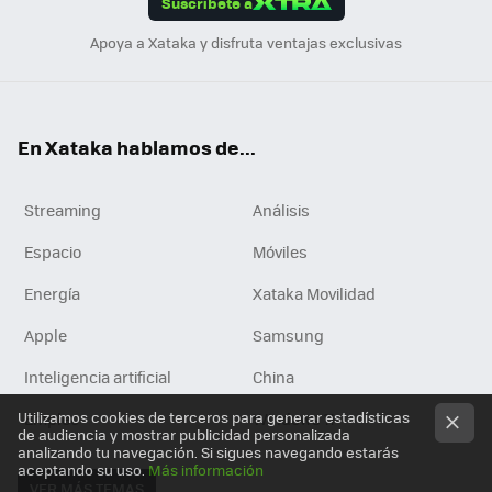
Suscríbete a
n
Apoya a Xataka y disfruta ventajas exclusivas
En Xataka hablamos de...
Streaming
Análisis
Espacio
Móviles
Energía
Xataka Movilidad
Apple
Samsung
Inteligencia artificial
China
Utilizamos cookies de terceros para generar estadísticas
Empleo
Windows 11
de audiencia y mostrar publicidad personalizada
analizando tu navegación. Si sigues navegando estarás
aceptando su uso.
Más información
VER MÁS TEMAS