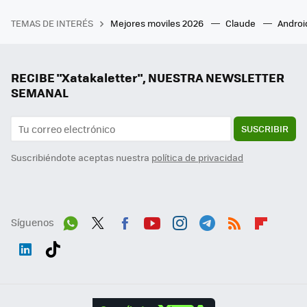
TEMAS DE INTERÉS
Mejores moviles 2026
Claude
Androi
RECIBE "Xatakaletter", NUESTRA NEWSLETTER
SEMANAL
SUSCRIBIR
Suscribiéndote aceptas nuestra
política de privacidad
Síguenos
Wh
Twit
Fac
You
Inst
Tele
RSS
Flip
ats
ter
ebo
tub
agr
gra
boa
Link
Tikt
App
ok
e
am
m
rd
edI
ok