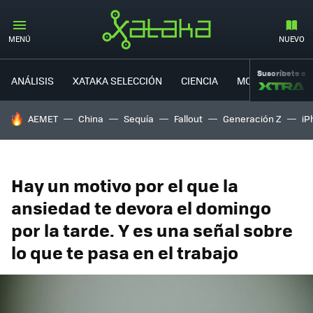
MENÚ
NUEVO
Suscríbete a
ANÁLISIS
XATAKA SELECCIÓN
CIENCIA
MOVILIDAD
HOY SE HABLA DE
AEMET
China
Sequía
Fallout
Generación Z
iP
Hay un motivo por el que la
ansiedad te devora el domingo
por la tarde. Y es una señal sobre
lo que te pasa en el trabajo