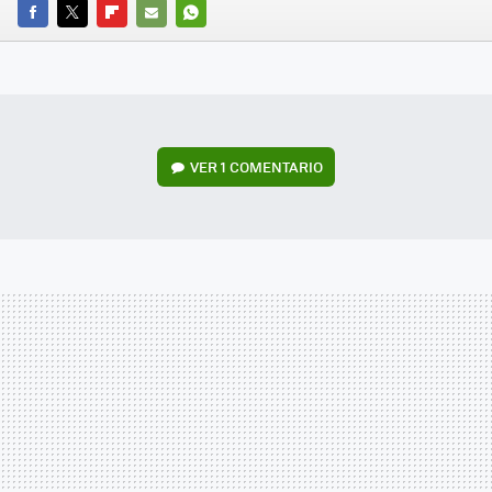
FACEBOOK
TWITTER
FLIPBOARD
E-
WHATSAPP
MAIL
VER
1 COMENTARIO