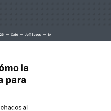
S26
Café
Jeff Bezos
IA
cómo la
a para
nchados al