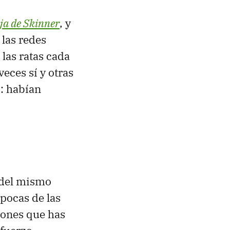
ja de Skinner
, y
las redes
 las ratas cada
eces sí y otras
: habían
a del mismo
 pocas de las
iones que has