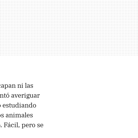
apan ni las
entó averiguar
o estudiando
os animales
 Fácil, pero se