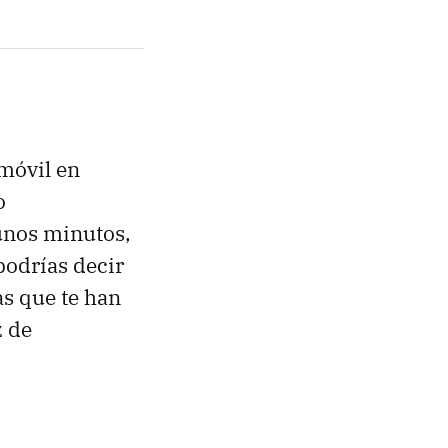
 móvil en
o
 unos minutos,
podrías decir
as que te han
z de