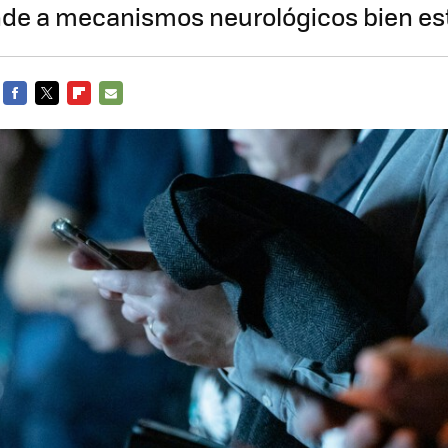
nde a mecanismos neurológicos bien es
FACEBOOK
TWITTER
FLIPBOARD
E-
MAIL