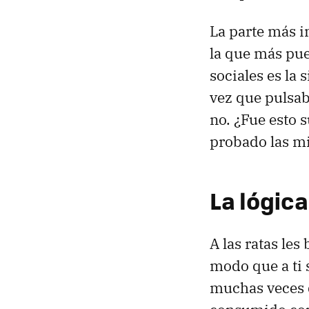
La parte más i
la que más pue
sociales es la 
vez que pulsab
no. ¿Fue esto 
probado las mi
La lógica
A las ratas le
modo que a ti s
muchas veces q