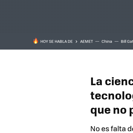
HOY SE HABLA DE
AEMET
China
Bill Ga
La cien
tecnolo
que no 
No es falta 