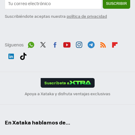
SUSCRIBIR
Suscribiéndote aceptas nuestra
política de privacidad
Síguenos
Wh
Twit
Fac
You
Inst
Tele
RSS
Flip
ats
ter
ebo
tub
agr
gra
boa
Link
Tikt
App
ok
e
am
m
rd
edI
ok
Suscríbete a
n
Apoya a Xataka y disfruta ventajas exclusivas
En Xataka hablamos de...