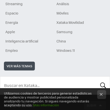
Streaming
Análisis
Espacio
Móviles
Energía
Xataka Movilidad
Apple
Samsung
Inteligencia artificial
China
Empleo
Windows 11
VER MÁS TEMAS
Utilizamos cookies de terceros para generar estadísticas
BUSCA
de audiencia y mostrar publicidad personalizada
analizando tu navegación. Si sigues navegando estarás
aceptando su uso.
Más información
SUBIR