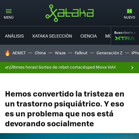
MENÚ
NUEVO
Suscríbete a
ANÁLISIS
XATAKA SELECCIÓN
CIENCIA
MOVILIDAD
HOY SE HABLA DE
AEMET
China
Waze
Fallout
Generación Z
iPh
🌿¡Últimas horas! Sorteo de robot cortacésped Mova ViAX
Hemos convertido la tristeza en
un trastorno psiquiátrico. Y eso
es un problema que nos está
devorando socialmente