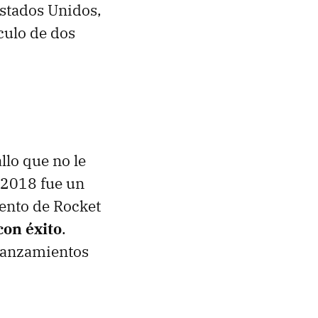
Estados Unidos,
culo de dos
llo que no le
n 2018 fue un
iento de Rocket
con éxito
.
 lanzamientos