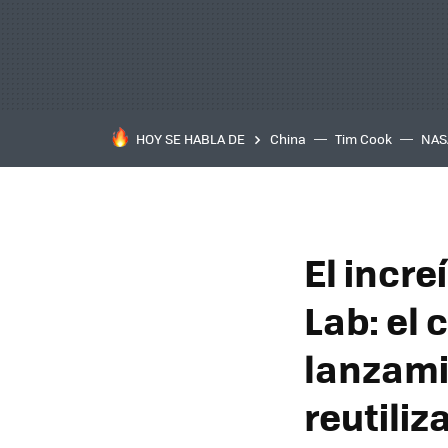
HOY SE HABLA DE
China
Tim Cook
NAS
El incr
Lab: el
lanzami
reutiliz