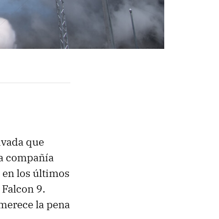
ivada que
La compañía
n
en los últimos
 Falcon 9.
 merece la pena