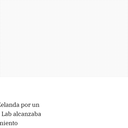
Zelanda por un
t Lab alcanzaba
miento