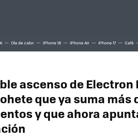
A
Ola de calor
iPhone 18
iPhone Air
iPhone 17
Café
eíble ascenso de Electron
 cohete que ya suma más 
entos y que ahora apunta
ación