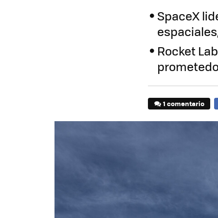
SpaceX lid
espaciales
Rocket Lab,
prometedo
1 comentario