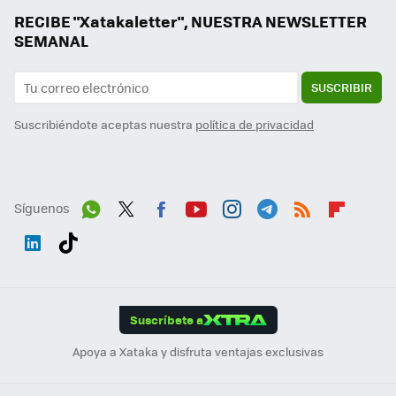
RECIBE "Xatakaletter", NUESTRA NEWSLETTER
SEMANAL
SUSCRIBIR
Suscribiéndote aceptas nuestra
política de privacidad
Síguenos
Wh
Twit
Fac
You
Inst
Tele
RSS
Flip
ats
ter
ebo
tub
agr
gra
boa
Link
Tikt
App
ok
e
am
m
rd
edI
ok
Suscríbete a
n
Apoya a Xataka y disfruta ventajas exclusivas