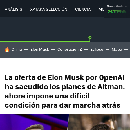
Suscríbete a
ANÁLISIS
XATAKA SELECCIÓN
CIENCIA
MOVILIDAD
HOY SE HABLA DE
China
Elon Musk
Generación Z
Eclipse
Mapa
La oferta de Elon Musk por OpenAI
ha sacudido los planes de Altman:
ahora impone una difícil
condición para dar marcha atrás