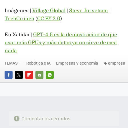
Imágenes |
Village Global
|
Steve Jurvetson
|
TechCrunch
(
CC BY 2.0
)
En Xataka |
GPT-4.5 es la demostracion de que
usar más GPUs y más datos ya no sirve de casi
nada
TEMAS
Robótica e IA
Empresas y economía
empresa
FACEBOOK
TWITTER
FLIPBOARD
E-
WHATSAPP
MAIL
Comentarios cerrados