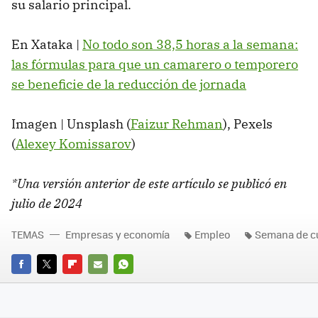
su salario principal.
En Xataka |
No todo son 38,5 horas a la semana:
las fórmulas para que un camarero o temporero
se beneficie de la reducción de jornada
Imagen | Unsplash (
Faizur Rehman
), Pexels
(
Alexey Komissarov
)
*Una versión anterior de este artículo se publicó en
julio de 2024
TEMAS
Empresas y economía
Empleo
Semana de cu
FACEBOOK
TWITTER
FLIPBOARD
E-
WHATSAPP
MAIL