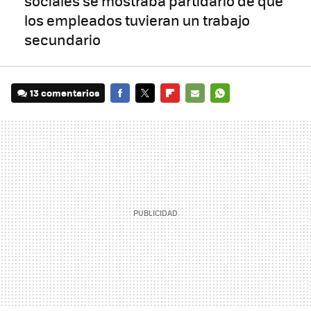
sociales se mostraba partidario de que
los empleados tuvieran un trabajo
secundario
13 comentarios
FACEBOOK
TWITTER
FLIPBOARD
E-
WHATSAPP
MAIL