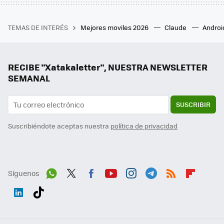
TEMAS DE INTERÉS
Mejores moviles 2026
Claude
Androi
RECIBE "Xatakaletter", NUESTRA NEWSLETTER
SEMANAL
SUSCRIBIR
Suscribiéndote aceptas nuestra
política de privacidad
Síguenos
Wh
Twit
Fac
You
Inst
Tele
RSS
Flip
ats
ter
ebo
tub
agr
gra
boa
Link
Tikt
App
ok
e
am
m
rd
edI
ok