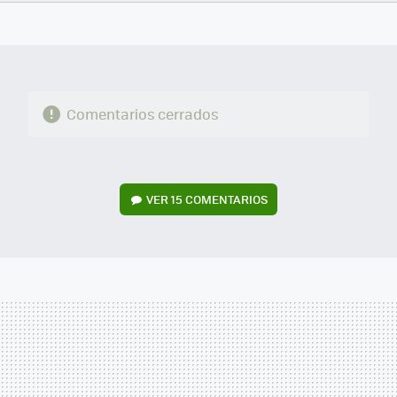
FACEBOOK
TWITTER
FLIPBOARD
E-
WHATSAPP
MAIL
Comentarios cerrados
VER
15 COMENTARIOS