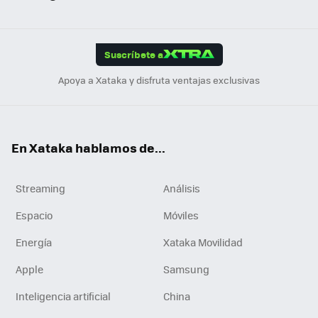
ats
ter
ebo
tub
agr
gra
boa
Link
Tikt
App
ok
e
am
m
rd
edI
ok
Suscríbete a
n
Apoya a Xataka y disfruta ventajas exclusivas
En Xataka hablamos de...
Streaming
Análisis
Espacio
Móviles
Energía
Xataka Movilidad
Apple
Samsung
Inteligencia artificial
China