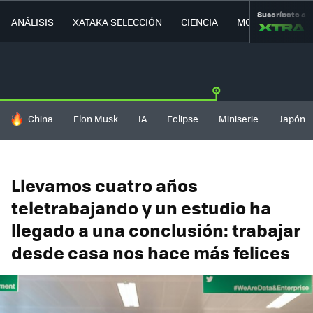
Suscríbete a
ANÁLISIS
XATAKA SELECCIÓN
CIENCIA
MOVILIDAD
HOY SE HABLA DE
China
Elon Musk
IA
Eclipse
Miniserie
Japón
Llevamos cuatro años
teletrabajando y un estudio ha
llegado a una conclusión: trabajar
desde casa nos hace más felices