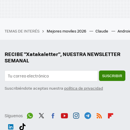
TEMAS DE INTERÉS
Mejores moviles 2026
Claude
Androi
RECIBE "Xatakaletter", NUESTRA NEWSLETTER
SEMANAL
SUSCRIBIR
Suscribiéndote aceptas nuestra
política de privacidad
Síguenos
Wh
Twit
Fac
You
Inst
Tele
RSS
Flip