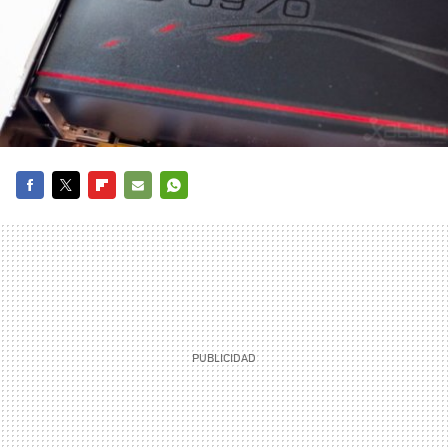
FACEBOOK
TWITTER
FLIPBOARD
E-
WHATSAPP
MAIL