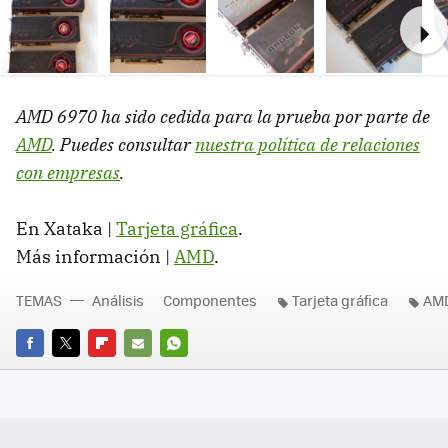
Ne
AMD
6970 ha sido cedida para la prueba por parte de
AMD
. Puedes consultar
nuestra política de relaciones
con empresas
.
En Xataka |
Tarjeta gráfica
.
Más información |
AMD
.
TEMAS
Análisis
Componentes
Tarjeta gráfica
AM
FACEBOOK
TWITTER
FLIPBOARD
E-
WHATSAPP
MAIL