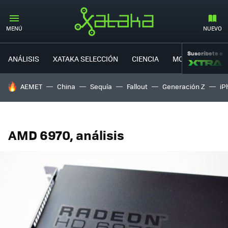
MENÚ
NUEVO
Suscríbete a
ANÁLISIS
XATAKA SELECCIÓN
CIENCIA
MOVILIDAD
HOY SE HABLA DE
AEMET
China
Sequía
Fallout
Generación Z
iP
AMD 6970, análisis