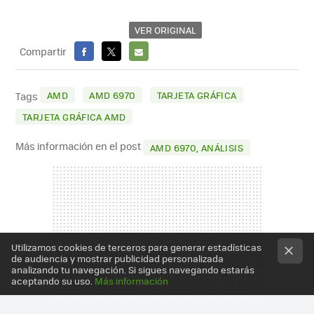
VER ORIGINAL
Compartir
FACEBOOK
X
E-
MAIL
AMD
AMD 6970
TARJETA GRÁFICA
Tags
TARJETA GRÁFICA AMD
Más información en el post
AMD 6970, ANÁLISIS
Utilizamos cookies de terceros para generar estadísticas
de audiencia y mostrar publicidad personalizada
analizando tu navegación. Si sigues navegando estarás
aceptando su uso.
Más información