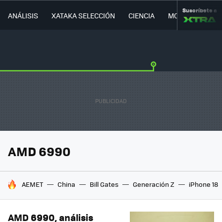
Suscríbete a
ANÁLISIS
XATAKA SELECCIÓN
CIENCIA
MOVILIDAD
AMD 6990
HOY SE HABLA DE
AEMET
China
Bill Gates
Generación Z
iPhone 18
AMD 6990, análisis