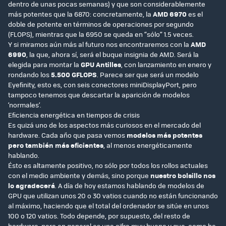
dentro de unas pocas semanas) y que son considerablemente
más potentes que la 6870: concretamente, la
AMD 6970
es el
doble de potente en términos de operaciones por segundo
(FLOPS), mientras que la 6950 se queda en “sólo” 1.5 veces.
Y si miramos aún más al futuro nos encontraremos con la
AMD
6990
, la que, ahora sí, será el buque insignia de AMD. Será la
elegida para montar la
GPU Antilles
, con lanzamiento en enero y
rondando los
5.500 GFLOPS
. Parece ser que será un modelo
Eyefinity, esto es, con seis conectores miniDisplayPort, pero
tampoco tenemos que descartar la aparición de modelos
‘normales’.
Eficiencia energética en tiempos de crisis
Es quizá uno de los aspectos más curiosos en el mercado del
hardware. Cada año que pasa vemos
modelos más potentes
pero también más eficientes
, al menos energéticamente
hablando.
Ésto es altamente positivo, no sólo por todos los rollos actuales
con el medio ambiente y demás, sino porque
nuestro bolsillo nos
lo agradecerá
. A día de hoy estamos hablando de modelos de
GPU que utilizan unos 20 o 30 vatios cuando no están funcionando
al máximo, haciendo que el total del ordenador se sitúe en unos
100 o 120 vatios. Todo depende, por supuesto, del resto de
hardware, pero en general es una cifra muy buena y que, como he