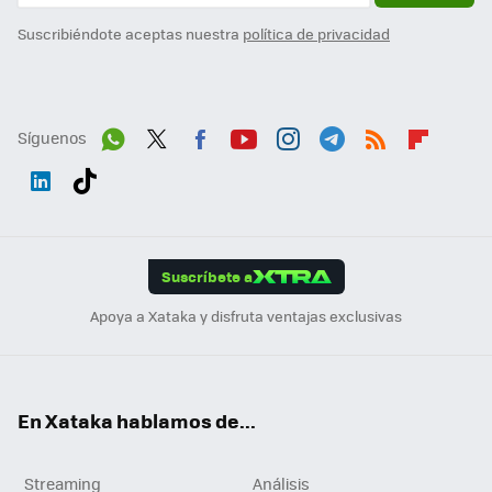
Suscribiéndote aceptas nuestra
política de privacidad
Síguenos
Wh
Twit
Fac
You
Inst
Tele
RSS
Flip
ats
ter
ebo
tub
agr
gra
boa
Link
Tikt
App
ok
e
am
m
rd
edI
ok
Suscríbete a
n
Apoya a Xataka y disfruta ventajas exclusivas
En Xataka hablamos de...
Streaming
Análisis