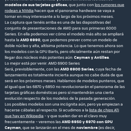
modelos de sus tarjetas gráficas
, que junto con
los rumores que
rodean a NVidia
hacen que el panorama hardware se vaya a
tornar en muy interesante a lo largo de los próximos meses.
La captura que tenéis arriba es una de las diapositivas del
conjunto de presentaciones de AMD para sus primeras 6000
Series. En ella podemos ver cómo el modelo más alto se ampliará
hasta la
AMD 6990
, que podemos prever como un modelo de
doble núcleo y alta, altísima potencia. Lo que tenemos ahora son
los modelos con la GPU Barts, pero oficialmente aún restan por
llegar dos núcleos más potentes aún:
Cayman y Antilles
.
Lo mejor está por venir: AMD 6900 Series
Será, previsiblemente, con las
AMD 6900 Series
, cuya fecha de
lanzamiento es totalmente incierta aunque no cabe duda de que
será en los próximos meses. Hablamos de modelos punteros, que
al igual que las 6870 y 6850 no revolucionarán el panorama de las
tarjetas gráficas domésticas pero sí mantendrán una cierta
evolución respecto de los modelos de la pasada generación.
Los posibles modelos son una incógnita aún, pero ya empiezan a
hacerse cábalas al respecto. Si acudimos a la
lista de chips ATi
que hay en Wikipedia
– y que suelen dar en el clavo muy
frecuentemente – veremos las
AMD 6950 y 6970 con GPU
Cayman
, que se lanzarán en el mes de
noviembre
(es decir,