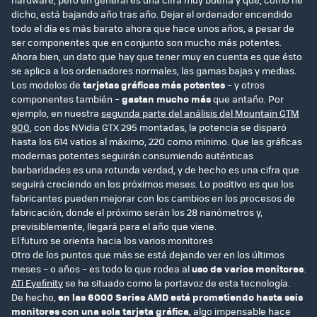
dicho, está bajando año tras año. Dejar el ordenador encendido
todo el día es más barato ahora que hace unos años, a pesar de
ser componentes que en conjunto son mucho más potentes.
Ahora bien, un dato que hay que tener muy en cuenta es que ésto
se aplica a los ordenadores normales, las gamas bajas y medias.
Los modelos de
tarjetas gráficas más potentes
– y otros
componentes también –
gastan mucho más
que antaño. Por
ejemplo, en nuestra
segunda parte del análisis del Mountain GTM
900
, con dos NVidia GTX 295 montadas, la potencia se disparó
hasta los 614 vatios al máximo, 220 como mínimo. Que las gráficas
modernas potentes seguirán consumiendo auténticas
barbaridades es una rotunda verdad, y de hecho es una cifra que
seguirá creciendo en los próximos meses. Lo positivo es que los
fabricantes pueden mejorar con los cambios en los procesos de
fabricación, donde el próximo serán los 28 nanómetros y,
previsiblemente, llegará para el año que viene.
El futuro se orienta hacia los varios monitores
Otro de los puntos que más se está dejando ver en los últimos
meses – o años – es todo lo que rodea al
uso de varios monitores
.
ATi Eyefinity
se ha situado como la portavoz de esta tecnología.
De hecho,
en las 6000 Series AMD está prometiendo hasta seis
monitores con una sola tarjeta gráfica
, algo impensable hace