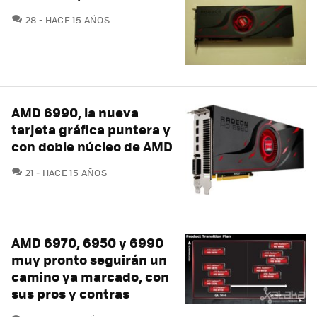
COMENTARIOS
28
HACE 15 AÑOS
AMD 6990, la nueva
tarjeta gráfica puntera y
con doble núcleo de AMD
COMENTARIOS
21
HACE 15 AÑOS
AMD 6970, 6950 y 6990
muy pronto seguirán un
camino ya marcado, con
sus pros y contras