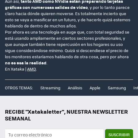
Aún así,
tanto AMD como NVidia están preparando tarjetas
gráficas con numerosas salidas de vídeo
, y por lo tanto parece
claro hacia dónde quieren moverse. Es totalmente incierto que
esto se vaya a masificar en un futuro, y de hacerlo quizá estemos
hablando de dentro de muchos años.
Por ahora es una tecnología en auge que, con total seguridad se
está usando ampliamente en ciertos sectores profesionales, y
que aunque también tiene repercusión en los hogares su uso
sigue considerándose mínimo. Quizá si descendiese el precio de
los monitores estaríamos hablando de otra cosa, pero por ahora
no es esa la realidad
.
En Xataka |
AMD
.
OTROS TEMAS:
Streaming
Análisis
Apple
Samsung
In
RECIBE "Xatakaletter", NUESTRA NEWSLETTER
SEMANAL
SUSCRIBIR