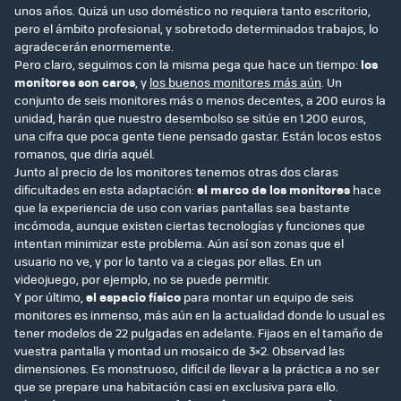
unos años. Quizá un uso doméstico no requiera tanto escritorio,
pero el ámbito profesional, y sobretodo determinados trabajos, lo
agradecerán enormemente.
Pero claro, seguimos con la misma pega que hace un tiempo:
los
monitores son caros
, y
los buenos monitores más aún
. Un
conjunto de seis monitores más o menos decentes, a 200 euros la
unidad, harán que nuestro desembolso se sitúe en 1.200 euros,
una cifra que poca gente tiene pensado gastar. Están locos estos
romanos, que diría aquél.
Junto al precio de los monitores tenemos otras dos claras
dificultades en esta adaptación:
el marco de los monitores
hace
que la experiencia de uso con varias pantallas sea bastante
incómoda, aunque existen ciertas tecnologías y funciones que
intentan minimizar este problema. Aún así son zonas que el
usuario no ve, y por lo tanto va a ciegas por ellas. En un
videojuego, por ejemplo, no se puede permitir.
Y por último,
el espacio físico
para montar un equipo de seis
monitores es inmenso, más aún en la actualidad donde lo usual es
tener modelos de 22 pulgadas en adelante. Fijaos en el tamaño de
vuestra pantalla y montad un mosaico de 3×2. Observad las
dimensiones. Es monstruoso, difícil de llevar a la práctica a no ser
que se prepare una habitación casi en exclusiva para ello.