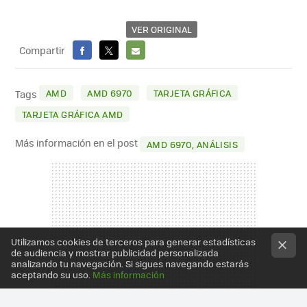
VER ORIGINAL
Compartir
FACEBOOK
X
E-
MAIL
AMD
AMD 6970
TARJETA GRÁFICA
Tags
TARJETA GRÁFICA AMD
Más información en el post
AMD 6970, ANÁLISIS
Utilizamos cookies de terceros para generar estadísticas
de audiencia y mostrar publicidad personalizada
analizando tu navegación. Si sigues navegando estarás
aceptando su uso.
Más información