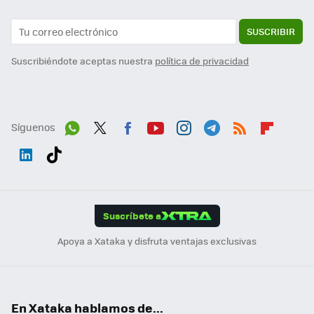
SUSCRIBIR
Suscribiéndote aceptas nuestra
política de privacidad
Síguenos
Wh
Twit
Fac
You
Inst
Tele
RSS
Flip
ats
ter
ebo
tub
agr
gra
boa
Link
Tikt
App
ok
e
am
m
rd
edI
ok
Suscríbete a
n
Apoya a Xataka y disfruta ventajas exclusivas
En Xataka hablamos de...