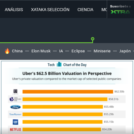
Suscríbete a
ANÁLISIS
XATAKA SELECCIÓN
CIENCIA
MOVILIDAD
HOY SE HABLA DE
China
Elon Musk
IA
Eclipse
Miniserie
Japón